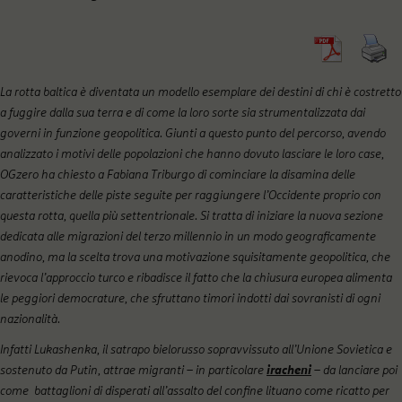
La rotta baltica è diventata un modello esemplare dei destini di chi è costretto
a fuggire dalla sua terra e di come la loro sorte sia strumentalizzata dai
governi in funzione geopolitica. Giunti a questo punto del percorso, avendo
analizzato i motivi delle popolazioni che hanno dovuto lasciare le loro case,
OGzero ha chiesto a Fabiana Triburgo di cominciare la disamina delle
caratteristiche delle piste seguite per raggiungere l’Occidente proprio con
questa rotta, quella più settentrionale. Si tratta di iniziare la nuova sezione
dedicata alle migrazioni del terzo millennio in un modo geograficamente
anodino, ma la scelta trova una motivazione squisitamente geopolitica, che
rievoca l’approccio turco e ribadisce il fatto che la chiusura europea alimenta
le peggiori democrature, che sfruttano timori indotti dai sovranisti di ogni
nazionalità.
Infatti Lukashenka, il satrapo bielorusso sopravvissuto all’Unione Sovietica e
sostenuto da Putin, attrae migranti – in particolare
iracheni
– da lanciare poi
come battaglioni di disperati all’assalto del confine lituano come ricatto per