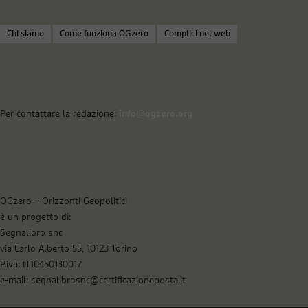
Chi siamo
Come funziona OGzero
Complici nel web
Per contattare la redazione:
info@ogzero.org
OGzero – Orizzonti Geopolitici
è un progetto di:
Segnalibro snc
via Carlo Alberto 55, 10123 Torino
P.iva: IT10450130017
e-mail: segnalibrosnc@certificazioneposta.it