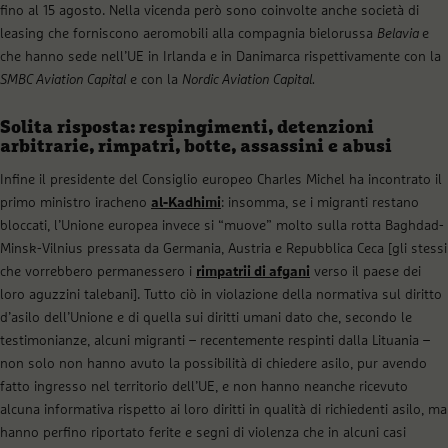
fino al 15 agosto. Nella vicenda però sono coinvolte anche società di
leasing che forniscono aeromobili alla compagnia bielorussa
Belavia
e
che hanno sede nell’UE in Irlanda e in Danimarca rispettivamente con la
SMBC Aviation Capital
e con la
Nordic Aviation Capital.
Solita risposta: respingimenti, detenzioni
arbitrarie, rimpatri, botte, assassini e abusi
Infine il presidente del Consiglio europeo Charles Michel ha incontrato il
primo ministro iracheno
al-Kadhimi
: insomma, se i migranti restano
bloccati, l’Unione europea invece si “muove” molto sulla rotta Baghdad-
Minsk-Vilnius pressata da Germania, Austria e Repubblica Ceca [gli stessi
che vorrebbero permanessero i
rimpatrii di afgani
verso il paese dei
loro aguzzini talebani]. Tutto ciò in violazione della normativa sul diritto
d’asilo dell’Unione e di quella sui diritti umani dato che, secondo le
testimonianze, alcuni migranti – recentemente respinti dalla Lituania –
non solo non hanno avuto la possibilità di chiedere asilo, pur avendo
fatto ingresso nel territorio dell’UE, e non hanno neanche ricevuto
alcuna informativa rispetto ai loro diritti in qualità di richiedenti asilo, ma
hanno perfino riportato ferite e segni di violenza che in alcuni casi