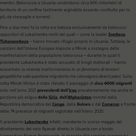
membri. Bielorussia e Lituania condividono circa 600 chilometri di
territorio di un confine facilmente arginabile essendo costituito per lo
più da sterpaglie e torrenti.
Fino a due mesi fa la rotta era battuta esclusivamente da bielorussi
oppositori di Lukashenka molti dei quali – come la leader
Svetlana
Tichanovskaya
– hanno trovato rifugio proprio in Lituania. Tuttavia, le
sanzioni dell’Unione Europea imposte a Minsk a sostegno delle
manifestazioni della popolazione bielorussa – durante le quali il
presidente Lukashenka è stato accusato di brogli elettorali – hanno
esacerbato la vicenda trasformandola in
un fenomeno di tensioni
geopolitiche sulla questione migratoria che coinvolgono diversi paesi
. Sulla
rotta Minsk-Vilnius è stato rilevato il passaggio di
circa 4000 migranti
solo nell’anno 2021
provenienti dall’
Iraq
prevalentemente ma anche in
porzione più esigua
dalla
Siria
,
dall’
Afghanistan
nonché dalla
Repubblica democratica del
Congo
, dalla
Guinea
e dal
Camerun
a fronte
delle 74 presenze di migranti registrate nell’intero 2020.
Il presidente
Lukashenka
infatti, mandante lo scorso maggio del
dirottamento del volo Ryanair diretto in Lituania con a bordo
l’oppositore Roman Protesevich, in risposta alle sanzioni europee ha