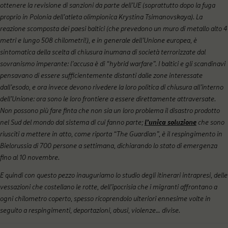
ottenere la revisione di sanzioni da parte dell’UE (soprattutto dopo la fuga
proprio in Polonia dell’atleta olimpionica Krystina Tsimanovskaya). La
reazione scomposta dei paesi baltici (che prevedono un muro di metallo alto 4
metri e lungo 508 chilometri!), e in generale dell’Unione europea, è
sintomatica della scelta di chiusura inumana di società terrorizzate dal
sovranismo imperante: l’accusa è di “hybrid warfare”. I baltici e gli scandinavi
pensavano di essere sufficientemente distanti dalle zone interessate
dall’esodo, e ora invece devono rivedere la loro politica di chiusura all’interno
dell’Unione: ora sono le loro frontiere a essere direttamente attraversate.
Non possono più fare finta che non sia un loro problema il disastro prodotto
nel Sud del mondo dal sistema di cui fanno parte;
l’unica soluzione
che sono
riusciti a mettere in atto, come riporta “The Guardian”, è il respingimento in
Bielorussia di 700 persone a settimana, dichiarando lo stato di emergenza
fino al 10 novembre.
E quindi con questo pezzo inauguriamo lo studio degli itinerari intrapresi, delle
vessazioni che costellano le rotte, dell’ipocrisia che i migranti affrontano a
ogni chilometro coperto, spesso ricoprendolo ulteriori ennesime volte in
seguito a respingimenti, deportazioni, abusi, violenze… divise.