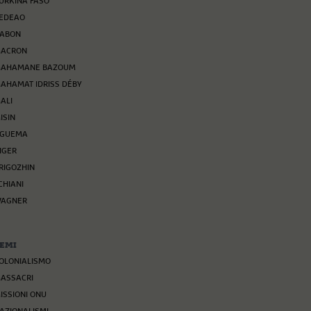
URKINA FASO
EDEAO
ABON
ACRON
AHAMANE BAZOUM
AHAMAT IDRISS DÉBY
ALI
ISIN
GUEMA
IGER
RIGOZHIN
CHIANI
AGNER
EMI
OLONIALISMO
ASSACRI
ISSIONI ONU