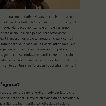
ono una consuetudine vissuta anche in altri scenari
iunte militari frutto di 4 colpi di stato. Tutte le giunte
mpegni presi dal paese non cambieranno e verranno
 capitato anche in Niger, per poi fare retromarce
he il francese non è più la lingua ufficiale – come in
 totalmente nelle mani della Russia, affidandosi alla
e imperversano nel Sahel. Hanno preoccupato le
 la gente che sventolava le bandiere russe, per altro
delle cancellerie occidentali sono più che fondati. E la
 mondo sembra proprio essersi trasferita in Africa. I
un’epoca?
è caduto sotto il controllo di un regime militare che
adisti nel Sahel. Di fronte all’avanzata dei terroristi, le
e ritenute inefficienti e corrotte da parte delle