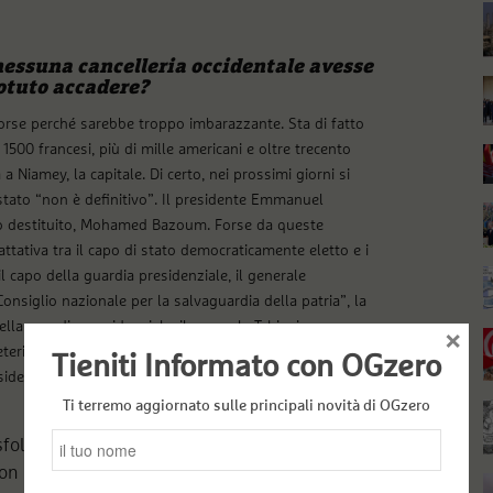
nessuna cancelleria occidentale avesse
potuto accadere?
forse perché sarebbe troppo imbarazzante. Sta di fatto
: 1500 francesi, più di mille americani e oltre trecento
a a Niamey, la capitale. Di certo, nei prossimi giorni si
 stato “non è definitivo”. Il presidente Emmanuel
go destituito, Mohamed Bazoum. Forse da queste
attativa tra il capo di stato democraticamente eletto e i
l capo della guardia presidenziale, il generale
onsiglio nazionale per la salvaguardia della patria”, la
ella guardia presidenziale, il generale Tchiani, nuovo
×
deterioramento della situazione della sicurezza” nel
Tieniti Informato con OGzero
residente Bazoum, a detta sua, voleva far credere che “va
Ti terremo aggiornato sulle principali novità di OGzero
sfollati, umiliazioni e frustrazioni». Secondo
non ha permesso di mettere in sicurezza il