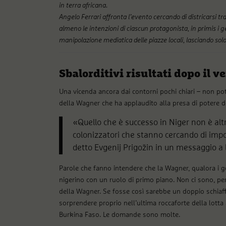
in terra africana.
Angelo Ferrari affronta l’evento cercando di districarsi tr
almeno le intenzioni di ciascun protagonista, in primis i g
manipolazione mediatica delle piazze locali, lasciando sol
Sbalorditivi risultati dopo il v
Una vicenda ancora dai contorni pochi chiari – non p
della Wagner che ha applaudito alla presa di potere dei 
«Quello che è successo in Niger non è altr
colonizzatori che stanno cercando di imporr
detto Evgenij Prigožin in un messaggio a lu
Parole che fanno intendere che la Wagner, qualora i go
nigerino con un ruolo di primo piano. Non ci sono, per 
della Wagner. Se fosse così sarebbe un doppio schiaffo 
sorprendere proprio nell’ultima roccaforte della lotta 
Burkina Faso. Le domande sono molte.