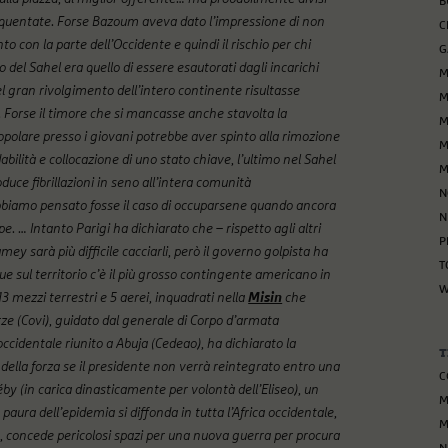
B
frequentate. Forse Bazoum aveva dato l’impressione di non
C
con la parte dell’Occidente e quindi il rischio per chi
G
del Sahel era quello di essere esautorati dagli incarichi
M
el gran rivolgimento dell’intero continente risultasse
M
Forse il timore che si mancasse anche stavolta la
M
opolare presso i giovani potrebbe aver spinto alla rimozione
M
dabilità e collocazione di uno stato chiave, l’ultimo nel Sahel
M
duce fibrillazioni in seno all’intera comunità
N
 abbiamo pensato fosse il caso di occuparsene quando ancora
N
pe. … Intanto Parigi ha dichiarato che – rispetto agli altri
P
ey sarà più difficile cacciarli, però il governo golpista ha
T
ue sul territorio c’è il più grosso contingente americano in
W
, 13 mezzi terrestri e 5 aerei, inquadrati nella
Misin
che
ze (Covi), guidato dal generale di Corpo d’armata
a occidentale riunito a Abuja (Cedeao), ha dichiarato la
T
 della forza se il presidente non verrà reintegrato entro una
C
by (in carica dinasticamente per volontà dell’Eliseo), un
M
paura dell’epidemia si diffonda in tutta l’Africa occidentale,
M
concede pericolosi spazi per una nuova guerra per procura