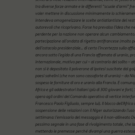
tra diverse forze armate e le differenti “scuole d’armi” 
voler mettere in discussione minimamente lo schieramento 
intendeva omogeneizzare le scelte antiatlantiste del resto 
autorevoli che ricoprivano. Forse ha prevalso l’idea che n
perdente per la nazione non operare alcun cambiamento. 
partecipazione all’ondata di rigetto antifrancese (molto p
dell’ostacolo presidenziale… di certo l’incertezza sulla affi
ancora sotto l’egida di una Francia affamata di uranio, pro
internazionale, motivo per cui – al contrario del solito –
non si è depositato il polverone di ipotesi suscitate dal gol
paesi sahelini (che non sono cassaforte di uranio) – da Niam
sospeso le forniture di oro e uranio alla Francia. E comunq
Africa e gli addestratori italiani (più di 300 giovani e forti
opera agli ordini del
Comando operativo di vertice interfor
Francesco Paolo Figliuolo, sempre lui)
.
Il blocco dell’Afric
sospensione delle relazioni con il Niger autorizzando l’uso
settimana: l’emissario del messaggio è il non-allineato Dé
pessimo segnale in una fase di rivolgimento totale, che la 
mettendo le premesse perché divampi una guerra estesa, 