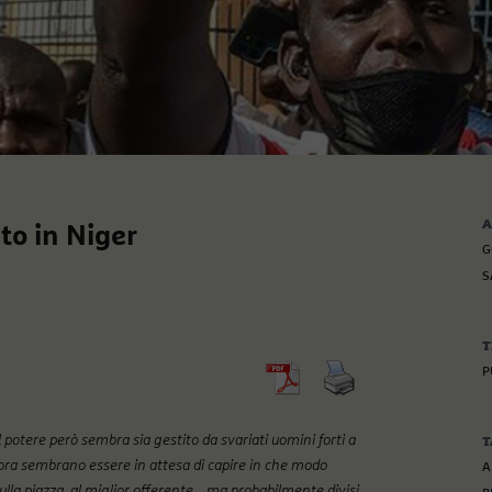
A
ato in Niger
G
S
T
P
il potere però sembra sia gestito da svariati uomini forti a
T
 ora sembrano essere in attesa di capire in che modo
A
sulla piazza, al miglior offerente… ma probabilmente divisi