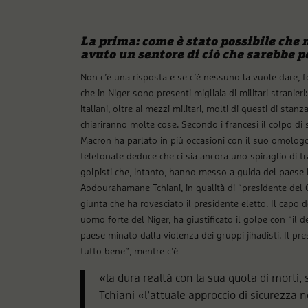
La prima: come è stato possibile che 
avuto un sentore di ciò che sarebbe 
Non c’è una risposta e se c’è nessuno la vuole dare, 
che in Niger sono presenti migliaia di militari stranieri
italiani, oltre ai mezzi militari, molti di questi di stanz
chiariranno molte cose. Secondo i francesi il colpo di
Macron ha parlato in più occasioni con il suo omolo
telefonate deduce che ci sia ancora uno spiraglio di tr
golpisti che, intanto, hanno messo a guida del paese i
Abdourahamane Tchiani, in qualità di “presidente del C
giunta che ha rovesciato il presidente eletto. Il capo d
uomo forte del Niger, ha giustificato il golpe con “il 
paese minato dalla violenza dei gruppi jihadisti. Il p
tutto bene”, mentre c’è
«la dura realtà con la sua quota di morti, 
Tchiani «l’attuale approccio di sicurezza 