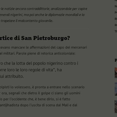
N
N
a le notizie ancora contraddittorie, analizzandole per capire
P
enerali nigerini, ma poi anche le diplomazie mondiali e la
R
o trapelare il malcontento giovanile
.
R
T
ertice di San Pietroburgo?
otevano mancare le affermazioni del capo dei mercenari
militari. Parole piene di retorica anticoloniale:
o che la lotta del popolo nigerino contro i
e loro le loro regole di vita”, ha
i attribuito.
lpisti lo volessero, è pronta a entrare nello scenario
ora, segnali che dietro il golpe ci siano gli uomini
per l’occidente che, è bene dirlo, si è fatto
antijihadista dopo l’uscita di scena dal Mali e dal