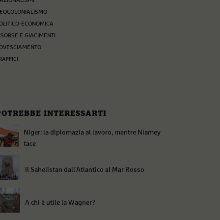
AZIONALISMI
EOCOLONIALISMO
OLITICO-ECONOMICA
ISORSE E GIACIMENTI
OVESCIAMENTO
RAFFICI
POTREBBE INTERESSARTI
Niger: la diplomazia al lavoro, mentre Niamey
tace
Il Sahelistan dall'Atlantico al Mar Rosso
A chi è utile la Wagner?