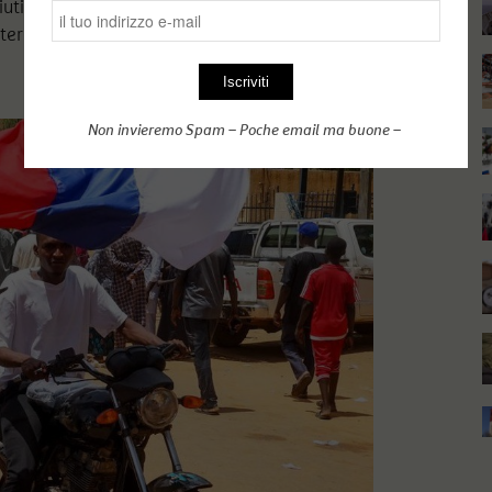
ti dai nigerini e l’apprezzabile e
terni».
Non invieremo Spam – Poche email ma buone –