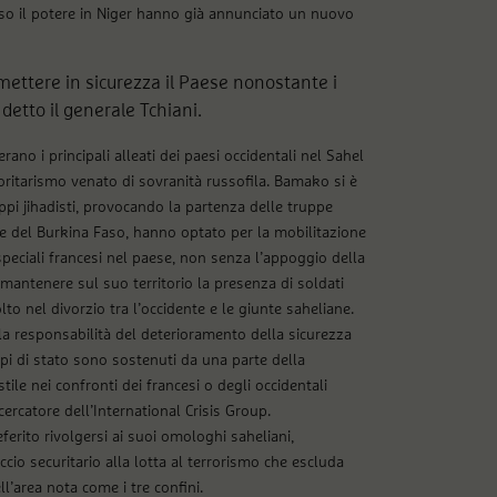
preso il potere in Niger hanno già annunciato un nuovo
mettere in sicurezza il Paese nonostante i
 detto il generale Tchiani.
rano i principali alleati dei paesi occidentali nel Sahel
toritarismo venato di sovranità russofila. Bamako si è
ppi jihadisti, provocando la partenza delle truppe
le del Burkina Faso, hanno optato per la mobilitazione
e speciali francesi nel paese, non senza l’appoggio della
 mantenere sul suo territorio la presenza di soldati
lto nel divorzio tra l’occidente e le giunte saheliane.
 responsabilità del deterioramento della sicurezza
lpi di stato sono sostenuti da una parte della
le nei confronti dei francesi o degli occidentali
ercatore dell’International Crisis Group.
ferito rivolgersi ai suoi omologhi saheliani,
cio securitario alla lotta al terrorismo che escluda
l’area nota come i tre confini.