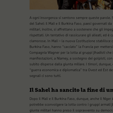
A ogni insorgenza si sentono sempre queste parole. S
del Sahel: il Mali e il Burkina Faso, paesi governati da g
militari, inoltre, si affrettano a sostenere che gli i
rispettati. Un tentativo di rassicurare gli alleati, ed è
clamorose. In Mali – la nuova Costituzione stabilisce c
Burkina Faso, hanno “cacciato” la Francia per mettersi
Compagnia Wagner per la lotta ai gruppi jihadisti ch
manifestazioni, a Niamey, a sostegno dei golpisti, con
subito disperse dalla giunta miliare. I timori, dunque, 
“guerra economica e diplomatica” tra Ovest ed Est del
segnali ci sono tutti.
Il Sahel ha sancito la fine di 
Dopo il Mali e il Burkina Faso, dunque, anche il Niger 
potrebbe sconvolgere la lotta contro i gruppi armati jih
giunte militari hanno preso il sopravvento su democrazi