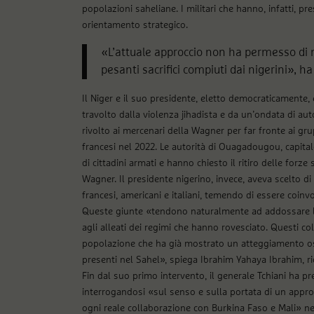
popolazioni saheliane. I militari che hanno, infatti, 
orientamento strategico.
«L’attuale approccio non ha permesso di 
pesanti sacrifici compiuti dai nigerini», ha
Il Niger e il suo presidente, eletto democraticamente, e
travolto dalla violenza jihadista e da un’ondata di au
rivolto ai mercenari della Wagner per far fronte ai gru
francesi nel 2022. Le autorità di Ouagadougou, capita
di cittadini armati e hanno chiesto il ritiro delle forz
Wagner. Il presidente nigerino, invece, aveva scelto di
francesi, americani e italiani, temendo di essere coinvo
Queste giunte «tendono naturalmente ad addossare la
agli alleati dei regimi che hanno rovesciato. Questi co
popolazione che ha già mostrato un atteggiamento osti
presenti nel Sahel», spiega Ibrahim Yahaya Ibrahim, ric
Fin dal suo primo intervento, il generale Tchiani ha pre
interrogandosi «sul senso e sulla portata di un approc
ogni reale collaborazione con Burkina Faso e Mali» nel