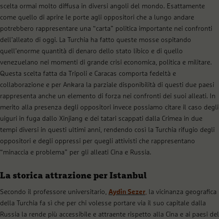
scelta ormai molto diffusa in diversi angoli del mondo. Esattamente
come quello di aprire le porte agli oppositori che a lungo andare
potrebbero rappresentare una “carta” politica importante nei confronti
dell’alleato di oggi. La Turchia ha fatto queste mosse ospitando
quell’enorme quantità di denaro dello stato libico e di quello
venezuelano nei momenti di grande crisi economica, politica e militare.
Questa scelta fatta da Tripoli e Caracas comporta fedeltà e
collaborazione e per Ankara la parziale disponibilità di questi due paesi
rappresenta anche un elemento di forza nei confronti dei suoi alleati. In
merito alla presenza degli oppositori invece possiamo citare il caso degli
uiguri in fuga dallo Xinjiang e dei tatari scappati dalla Crimea in due
tempi diversi in questi ultimi anni, rendendo così la Turchia rifugio degli
oppositori e degli oppressi per quegli attivisti che rappresentano
“minaccia e problema” per gli alleati Cina e Russia.
La storica attrazione per Istanbul
Secondo il professore universitario,
Aydin Sezer
,
la vicinanza geografica
della Turchia fa sì che per chi volesse portare via il suo capitale dalla
Russia la rende più accessibile e attraente rispetto alla Cina e ai paesi del