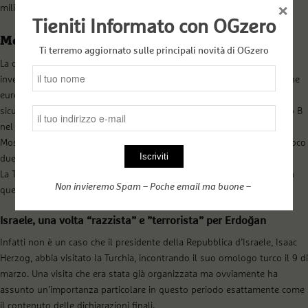
×
militare.
Tieniti Informato con OGzero
Mediatori sì ma non da soli
Ti terremo aggiornato sulle principali novità di OGzero
La crisi energetica, l’interruzione dei rapporti commerciali, degli
investimenti finanziari e del gigantesco riciclaggio di soldi nelle banche
europee e in collaborazione con le mafie europee e la minaccia sulla
sicurezza cibernetica sono solo alcuni punti che necessitano un piano B
nel caso in cui le cose si mettessero molto male a lungo termine con
Mosca. Dunque a questo punto insieme ad Ankara subentrano nel gioco
due altri attori insospettabili: Grecia e Israele.
La Turchia, ultimamente, sembra che stia ricucendo i suoi rapporti con
Non invieremo Spam – Poche email ma buone –
questi due “alleati”/vicini.
Israele, una volta “razzista” e ”terrorista” per Erdoğan
Infatti non è un caso che il presidente della Repubblica d’Israele, Isaac
Herzog, abbia visitato la Turchia, incontrando il suo omologo turco il 9 di
marzo. Una visita che era stata già organizzata ma ovviamente ha
assunto un’importanza particolare in questo periodo esattamente come
il contenuto delle dichiarazioni finali.