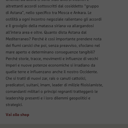
altrettanti accordi sottoscritti dal cosiddetto “gruppo
di Astana”, nello specifico tra Mosca e Ankara. Le
ostilità a ogni incontro negoziale rallentano gli accordi
e il groviglio della matassa siriana va allargandosi
all’intera area e oltre. Quanto dista Astana dal
Mediterraneo? Perché è così importante prendere nota
dei fiumi carsici che poi, senza preavviso, sfociano nel
mare aperto e determinano conseguenze tangibili?
Perché storie, tracce, movimenti e influenze di vecchi
imperi e nuove potenze economiche si irradiano da
quelle terre e influenzano anche il nostro Occidente.
Che si tratti di nuovi zar, rais o canuti cattolici,
predicatori, sultani, imam, leader di milizie filoislamiste,
comandanti militari o principi regnanti tratteggerò le
leadership presenti e i loro dilemmi geopolitici e
strategici.
Vai allo shop