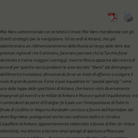
Mar Nero settentrionale con la tatara Crimea; Mar Nero meridionale con gli
Stretti strategici per la navigazione. Gli accordi di Astana, che già
adombravano un ridimensionamento della Russia al rango delle altre due
potenze regionali che li animano, facevano pensare che la Turchia fosse
destinata a trarne maggiori vantaggi, mentre Mosca appariva alla ricerca di
accordi per spartire senza problemi le aree lasciate “libere” dal disimpegno
dell’America trumpiana, dimostrando forse un inizio di affanno a svolgere il
ruolo di grande potenza. Forse si può inquadrare la “spezial operazy” come
una delle tappe delle spartizioni di Astana, che hanno visto diversamente
impegnati gli eserciti e le milizie di Ankara e Mosca e quindi l’equidistanza tra
i contendenti da parte di Erdoğan fa il paio con l’interposizione di Putin in
finale di conflitto in Nagorno Karabakh concluso a favore dell’Azerbaijan dai
droni Bayraktar, protagonisti anche nel confronto bellico in Ucraina.
L’equilibrio di Ankara, apparentemente sbilanciato a favore di Kiev (in chiave
atlantista), ma attento a lasciare ampi spiragli di apertura a Mosca per