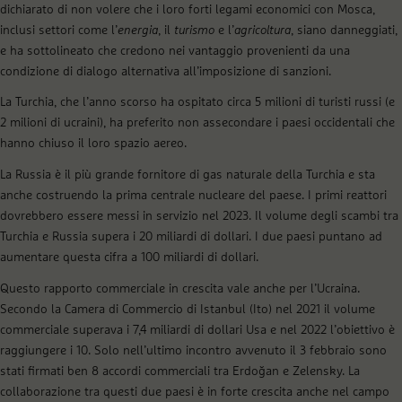
dichiarato di non volere che i loro forti legami economici con Mosca,
inclusi settori come l’
energia
, il
turismo
e l’
agricoltura
, siano danneggiati,
e ha sottolineato che credono nei vantaggio provenienti da una
condizione di dialogo alternativa all’imposizione di sanzioni.
La Turchia, che l’anno scorso ha ospitato circa 5 milioni di turisti russi (e
2 milioni di ucraini), ha preferito non assecondare i paesi occidentali che
hanno chiuso il loro spazio aereo.
La Russia è il più grande fornitore di gas naturale della Turchia e sta
anche costruendo la prima centrale nucleare del paese. I primi reattori
dovrebbero essere messi in servizio nel 2023. Il volume degli scambi tra
Turchia e Russia supera i 20 miliardi di dollari. I due paesi puntano ad
aumentare questa cifra a 100 miliardi di dollari.
Questo rapporto commerciale in crescita vale anche per l’Ucraina.
Secondo la Camera di Commercio di Istanbul (Ito) nel 2021 il volume
commerciale superava i 7,4 miliardi di dollari Usa e nel 2022 l’obiettivo è
raggiungere i 10. Solo nell’ultimo incontro avvenuto il 3 febbraio sono
stati firmati ben 8 accordi commerciali tra Erdoğan e Zelensky. La
collaborazione tra questi due paesi è in forte crescita anche nel campo