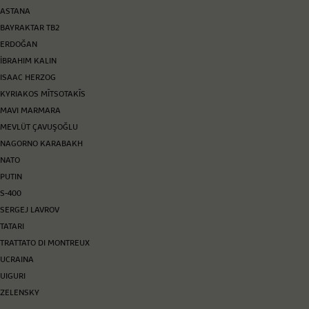
ASTANA
BAYRAKTAR TB2
ERDOĞAN
İBRAHIM KALIN
ISAAC HERZOG
KYRIAKOS MĪTSOTAKĪS
MAVI MARMARA
MEVLÜT ÇAVUŞOĞLU
NAGORNO KARABAKH
NATO
PUTIN
S-400
SERGEJ LAVROV
TATARI
TRATTATO DI MONTREUX
UCRAINA
UIGURI
ZELENSKY