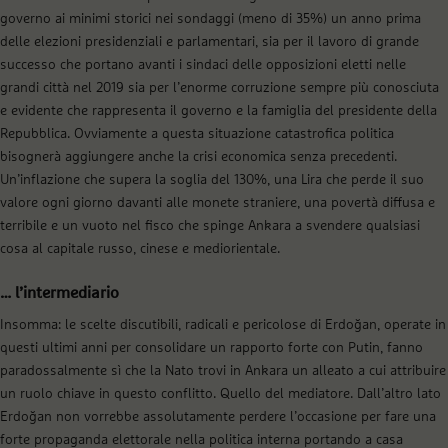
governo ai minimi storici nei sondaggi (meno di 35%) un anno prima
delle elezioni presidenziali e parlamentari, sia per il lavoro di grande
successo che portano avanti i sindaci delle opposizioni eletti nelle
grandi città nel 2019 sia per l’enorme corruzione sempre più conosciuta
e evidente che rappresenta il governo e la famiglia del presidente della
Repubblica. Ovviamente a questa situazione catastrofica politica
bisognerà aggiungere anche la crisi economica senza precedenti.
Un’inflazione che supera la soglia del 130%, una Lira che perde il suo
valore ogni giorno davanti alle monete straniere, una povertà diffusa e
terribile e un vuoto nel fisco che spinge Ankara a svendere qualsiasi
cosa al capitale russo, cinese e mediorientale.
… l’intermediario
Insomma: le scelte discutibili, radicali e pericolose di Erdoğan, operate in
questi ultimi anni per consolidare un rapporto forte con Putin, fanno
paradossalmente sì che la Nato trovi in Ankara un alleato a cui attribuire
un ruolo chiave in questo conflitto. Quello del mediatore. Dall’altro lato
Erdoğan non vorrebbe assolutamente perdere l’occasione per fare una
forte propaganda elettorale nella politica interna portando a casa