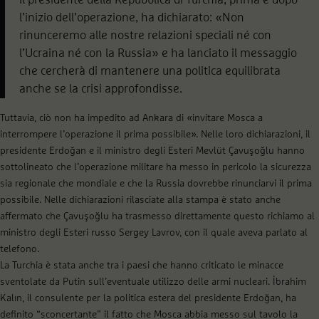
l’inizio dell’operazione, ha dichiarato: «Non
rinunceremo alle nostre relazioni speciali né con
l’Ucraina né con la Russia» e ha lanciato il messaggio
che cercherà di mantenere una politica equilibrata
anche se la crisi approfondisse.
Tuttavia, ciò non ha impedito ad Ankara di «invitare Mosca a
interrompere l’operazione il prima possibile». Nelle loro dichiarazioni, il
presidente Erdoğan e il ministro degli Esteri Mevlüt Çavuşoğlu hanno
sottolineato che l’operazione militare ha messo in pericolo la sicurezza
sia regionale che mondiale e che la Russia dovrebbe rinunciarvi il prima
possibile. Nelle dichiarazioni rilasciate alla stampa è stato anche
affermato che Çavuşoğlu ha trasmesso direttamente questo richiamo al
ministro degli Esteri russo Sergey Lavrov, con il quale aveva parlato al
telefono.
La Turchia è stata anche tra i paesi che hanno criticato le minacce
sventolate da Putin sull’eventuale utilizzo delle armi nucleari. İbrahim
Kalın, il consulente per la politica estera del presidente Erdoğan, ha
definito “sconcertante” il fatto che Mosca abbia messo sul tavolo la