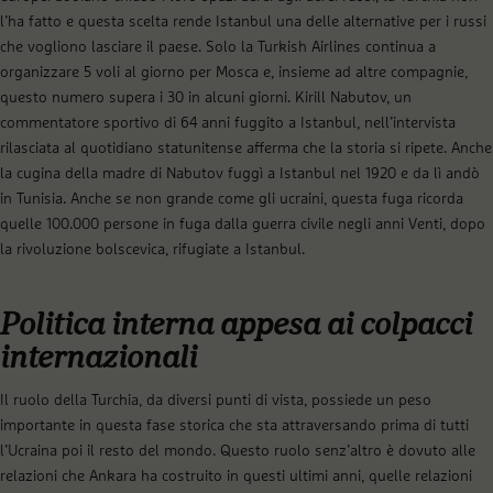
l’ha fatto e questa scelta rende Istanbul una delle alternative per i russi
che vogliono lasciare il paese. Solo la Turkish Airlines continua a
organizzare 5 voli al giorno per Mosca e, insieme ad altre compagnie,
questo numero supera i 30 in alcuni giorni. Kirill Nabutov, un
commentatore sportivo di 64 anni fuggito a Istanbul, nell’intervista
rilasciata al quotidiano statunitense afferma che la storia si ripete. Anche
la cugina della madre di Nabutov fuggì a Istanbul nel 1920 e da lì andò
in Tunisia. Anche se non grande come gli ucraini, questa fuga ricorda
quelle 100.000 persone in fuga dalla guerra civile negli anni Venti, dopo
la rivoluzione bolscevica, rifugiate a Istanbul.
Politica interna appesa ai colpacci
internazionali
Il ruolo della Turchia, da diversi punti di vista, possiede un peso
importante in questa fase storica che sta attraversando prima di tutti
l’Ucraina poi il resto del mondo. Questo ruolo senz’altro è dovuto alle
relazioni che Ankara ha costruito in questi ultimi anni, quelle relazioni