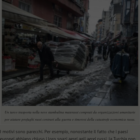
Un turco trasporta nella neve stambulina materassi comprati da organizzazioni umanitarie
per aiutare profughi russi contrari alla guerra e timorosi della catastrofe economica russa.
I motivi sono parecchi. Per esempio, nonostante il fatto che i paesi
europei abbiano chiuso i loro spazi aerei agli aerei russi, la Turchia non