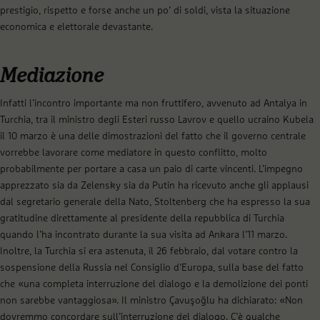
prestigio, rispetto e forse anche un po’ di soldi, vista la situazione
economica e elettorale devastante.
Mediazione
Infatti l’incontro importante ma non fruttifero, avvenuto ad Antalya in
Turchia, tra il ministro degli Esteri russo Lavrov e quello ucraino Kubela
il 10 marzo è una delle dimostrazioni del fatto che il governo centrale
vorrebbe lavorare come mediatore in questo conflitto, molto
probabilmente per portare a casa un paio di carte vincenti. L’impegno
apprezzato sia da Zelensky sia da Putin ha ricevuto anche gli applausi
dal segretario generale della Nato, Stoltenberg che ha espresso la sua
gratitudine direttamente al presidente della repubblica di Turchia
quando l’ha incontrato durante la sua visita ad Ankara l’11 marzo.
Inoltre, la Turchia si era astenuta, il 26 febbraio, dal votare contro la
sospensione della Russia nel Consiglio d’Europa, sulla base del fatto
che «una completa interruzione del dialogo e la demolizione dei ponti
non sarebbe vantaggiosa». Il ministro Çavuşoğlu ha dichiarato: «Non
dovremmo concordare sull’interruzione del dialogo. C’è qualche