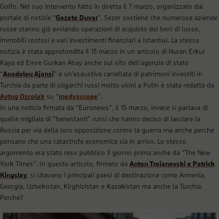
Golfo. Nel suo intervento fatto in diretta il 7 marzo, organizzato dal
portale di notizie “
Gazete Duvar
”
, Sezer sostiene che numerose aziende
russe stanno già avviando operazioni di acquisto dei beni di lusso,
immobili costosi e vari investimenti finanziari a Istanbul. La stessa
notizia è stata approfondita il 15 marzo in un articolo di Nuran Erkul
Kaya ed Emre Gurkan Abay anche sul sito dell’agenzia di stato
“
Anadolou Ajansi
” e un’esaustiva carrellata di patrimoni investiti in
Turchia da parte di oligarchi russi molto vicini a Putin è stata redatta da
Aytug Ozcolak
su “
medyascope
”.
In una notizia firmata da “Euronews”, il 15 marzo, invece si parlava di
quelle migliaia di “benestanti” russi che hanno deciso di lasciare la
Russia per via della loro opposizione contro la guerra ma anche perché
pensano che una catastrofe economica sia in arrivo. Lo stesso
argomento era stato reso pubblico il giorno prima anche da “The New
York Times”. In questo articolo, firmato da
Anton Troianovski e Patrick
Kingsley
, si citavano i principali paesi di destinazione come Armenia,
Georgia, Uzbekistan, Kirghizistan e Kazakistan ma anche la Turchia.
Perché?