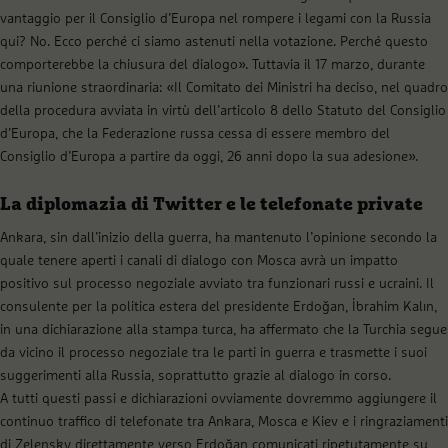
vantaggio per il Consiglio d’Europa nel rompere i legami con la Russia
qui? No. Ecco perché ci siamo astenuti nella votazione. Perché questo
comporterebbe la chiusura del dialogo». Tuttavia il 17 marzo, durante
una riunione straordinaria: «Il Comitato dei Ministri ha deciso, nel quadro
della procedura avviata in virtù dell’articolo 8 dello Statuto del Consiglio
d’Europa, che la Federazione russa cessa di essere membro del
Consiglio d’Europa a partire da oggi, 26 anni dopo la sua adesione».
La diplomazia di Twitter e le telefonate private
Ankara, sin dall’inizio della guerra, ha mantenuto l’opinione secondo la
quale tenere aperti i canali di dialogo con Mosca avrà un impatto
positivo sul processo negoziale avviato tra funzionari russi e ucraini. Il
consulente per la politica estera del presidente Erdoğan, İbrahim Kalın,
in una dichiarazione alla stampa turca, ha affermato che la Turchia segue
da vicino il processo negoziale tra le parti in guerra e trasmette i suoi
suggerimenti alla Russia, soprattutto grazie al dialogo in corso.
A tutti questi passi e dichiarazioni ovviamente dovremmo aggiungere il
continuo traffico di telefonate tra Ankara, Mosca e Kiev e i ringraziamenti
di Zelensky direttamente verso Erdoğan comunicati ripetutamente su