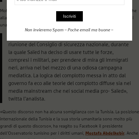
Mohamed Dhia Hammam
(@MedDhiaH
), ricercatore in scienze politiche
alla Maxwell School, definisce le parole di Saïed disgustose, e parla di
una “campagna fascista contro i neri”:
Non invieremo Spam – Poche email ma buone –
«L’oltraggiosa dichiarazione della presidenza sulla
riunione del Consiglio di sicurezza nazionale, durante
la quale Saïed ha deciso di usare tutte le forze,
compresi i militari, per prendere di mira gli immigrati
neri, arriva nel bel mezzo di una odiosa campagna
mediatica. La logica del complotto messa in atto dal
governo fa eco alle teorie del complotto diffuse sia nei
media mainstream che nei social media pro- Saïed»,
twitta l’analista.
«Questo discorso non ha alcuna somiglianza con la Tunisia. La posizione
internazionale della Tunisia e la sua storia umanitaria sono molto più
grandi di questo discorso», ha reagito su Facebook il presidente
dell’Osservatorio tunisino per i diritti umani,
Mostafa Abdelkebir
. Anche