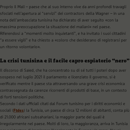
Proprio il Mali – paese che al suo interno vive da anni profondi travagli
sfociati nell’apertura ai “servizi” dei contractors della Wagner – in una
nota dell’ambasciata tunisina ha dichiarato di aver seguito «con la
massima preoccupazione la situazione dei maliani» nel paese.
Riferendosi a “momenti molto inquietanti”, e ha invitato i suoi cittadini
“a essere vigili” e ha chiesto a «coloro che desiderano di registrarsi per
un ritorno volontario».
La crisi tunisina e il facile capro espiatorio “nero”
Il discorso di Saïed, che ha concentrato su di sé tutti i poteri dopo aver
sospeso nel luglio 2021 il parlamento e licenziato il governo, si è
verificato mentre il paese sta attraversando una grave crisi economica
contrassegnata da carenze ricorrenti di prodotti di base, in un contesto
di forti tensioni politiche.
Secondo i dati ufficiali citati dal Forum tunisino per i diritti economici e
sociali (
Ftdes
) la Tunisia, un paese di circa 12 milioni di abitanti, conta più
di 21.000 africani subsahariani, la maggior parte dei quali è
irregolarmente nel paese. Molti di loro, la maggioranza, arriva in Tunisia