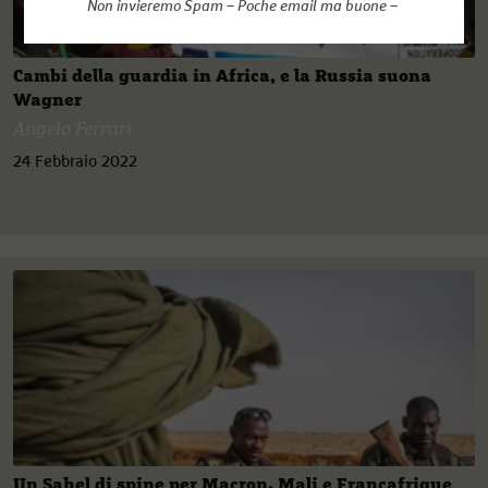
Non invieremo Spam – Poche email ma buone –
Cambi della guardia in Africa, e la Russia suona
Wagner
Angelo Ferrari
24 Febbraio 2022
Un Sahel di spine per Macron. Mali e Françafrique