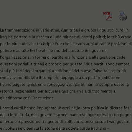
La frammentazione in varie etnie, clan tribali e gruppi linguistici curdi in
Iraq ha portato alla nascita di una miriade di partiti politici; le tribù erano
per lo più suddivise tra Kdp e Puk che si erano aggiudicati le posizioni di
potere e ad alto livello all’interno del partito e del governo;
l’organizzazione in forma di partito era funzionale alla gestione delle
questioni sociali e tribali e proprio per questo i due partiti sono sempre
stati più forti degli organi giurisdizionali del paese. Talvolta i capitribù
che avevano rifiutato il completo appoggio a un partito politico ne
hanno pagato le estreme conseguenze: i partiti hanno sempre usato la
retorica nazionalista per accusare qualche rivale di tradimento e
giustificarne così l’esecuzione.
I partiti curdi hanno impugnato le armi nella lotta politica in diverse fasi
della loro storia, ma i governi iracheni hanno sempre operato con pugno
di ferro e repressione. Tra genocidi, collaborazionismo con i vari governi
e rivolte si è dipanata la storia della società curda irachena –