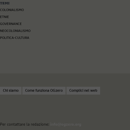
TEMI
COLONIALISMO
ETNIE
GOVERNANCE
NEOCOLONIALISMO
POLITICA-CULTURA
Chi siamo
Come funziona OGzero
Complici nel web
Per contattare la redazione:
info@ogzero.org