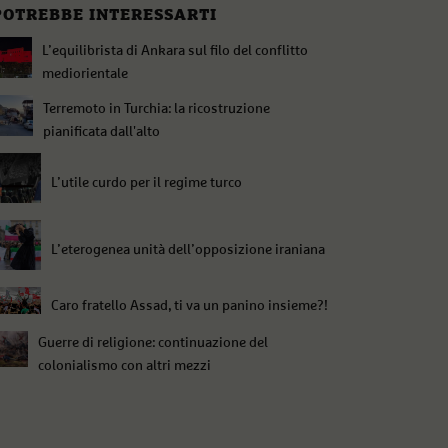
POTREBBE INTERESSARTI
L’equilibrista di Ankara sul filo del conflitto
mediorientale
Terremoto in Turchia: la ricostruzione
pianificata dall'alto
L’utile curdo per il regime turco
L’eterogenea unità dell’opposizione iraniana
Caro fratello Assad, ti va un panino insieme?!
Guerre di religione: continuazione del
colonialismo con altri mezzi