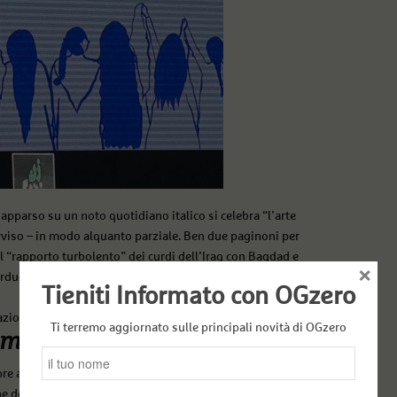
 apparso su un noto quotidiano italico si celebra “l’arte
vviso – in modo alquanto parziale. Ben due paginoni per
o il “rapporto turbolento” dei curdi dell’Iraq con Bagdad e
×
arduchi (probabili progenitori dei curdi) celebrate da
Tieniti Informato con OGzero
azione turca) o al “Mandela curdo” Ocalan.
Ti terremo aggiornato sulle principali novità di OGzero
molti aspetti
 a mio modesto avviso – dell’attuale crisi iraniana
e dell’
hejjab
. In realtà ritengo che il problema, in