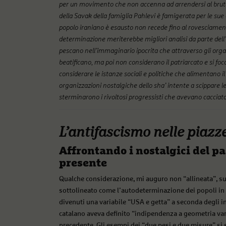
per un movimento che non accenna ad arrendersi al brutale
della Savak della famiglia Pahlevi è famigerata per le sue
popolo iraniano è esausto non recede fino al rovesciamen
determinazione meriterebbe migliori analisi da parte dell’O
pescano nell’immaginario ipocrita che attraverso gli org
beatificano, ma poi non considerano il patriarcato e si fo
considerare le istanze sociali e politiche che alimentano 
organizzazioni nostalgiche dello sha’ intente a scippare l
sterminarono i rivoltosi progressisti che avevano cacciato
L’antifascismo nelle piazz
Affrontando i nostalgici del pa
presente
Qualche considerazione, mi auguro non “allineata”, su
sottolineato come l’autodeterminazione dei popoli in 
divenuti una variabile “USA e getta” a seconda degli i
catalano aveva definito “indipendenza a geometria vari
precedente. Gli esempi dei “due pesi e due misure” si