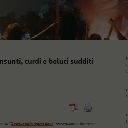
A
sunti, curdi e beluci sudditi
A
G
T
P
T
B
se su “
Osservatorio repressione
” proseguiamo l’interesse