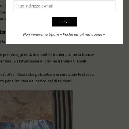
mplesso. Andarsi a rivedere le percentuali di donne
minorenni – in genere vittime di matrimoni combinati –
to, rimangono in cella in attesa della maggiore età e
tatori curdi
Non invieremo Spam – Poche email ma buone –
in (a Teheran) sembrerebbe essere stata innescata (nella
e personaggi noti, in quanto stranieri, come la franco-
ttembre lo statunitense di origine iraniana Siamak
e ipotesi. Ossia che potrebbero essere state le stesse
to per eliminare dei pericolosi dissidenti.