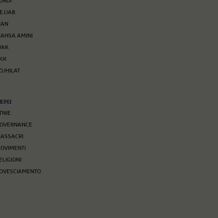
URDI
EJJAB
RAN
AHSA AMINI
JAK
KK
OJHILAT
EMI
TNIE
OVERNANCE
ASSACRI
OVIMENTI
ELIGIONI
OVESCIAMENTO