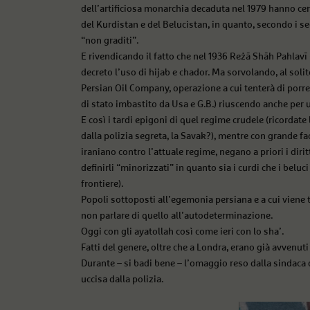
dell’artificiosa monarchia decaduta nel 1979 hanno ce
del Kurdistan e del Belucistan, in quanto, secondo i
“non graditi”.
E rivendicando il fatto che nel 1936 Reżā Shāh Pahlav
decreto l’uso di hijab e chador. Ma sorvolando, al solit
Persian Oil Company, operazione a cui tenterà di porr
di stato imbastito da Usa e G.B.) riuscendo anche per 
E così i tardi epigoni di quel regime crudele (ricordate 
dalla polizia segreta, la Savak?), mentre con grande f
iraniano contro l’attuale regime, negano a priori i diri
definirli “minorizzati” in quanto sia i curdi che i beluci 
frontiere).
Popoli sottoposti all’egemonia persiana e a cui viene tu
non parlare di quello all’autodeterminazione.
Oggi con gli ayatollah così come ieri con lo sha’.
Fatti del genere, oltre che a Londra, erano già avvenuti 
Durante – si badi bene – l’omaggio reso dalla sindaca 
uccisa dalla polizia.