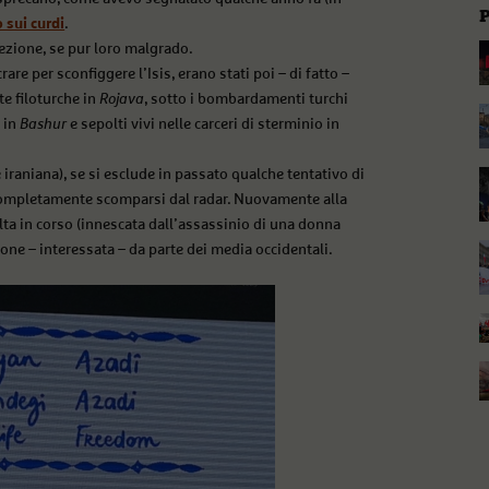
o sui curdi
.
cezione, se pur loro malgrado.
re per sconfiggere l’Isis, erano stati poi – di fatto –
te filoturche in
Rojava
, sotto i bombardamenti turchi
 in
Bashur
e sepolti vivi nelle carceri di sterminio in
iraniana), se si esclude in passato qualche tentativo di
completamente scomparsi dal radar. Nuovamente alla
volta in corso (innescata dall’assassinio di una donna
ne – interessata – da parte dei media occidentali.