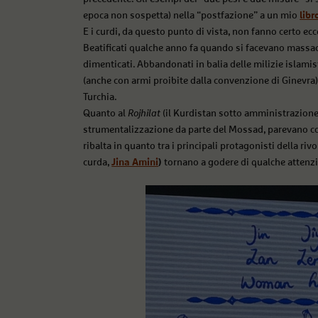
epoca non sospetta) nella “postfazione” a un mio
libr
E i curdi, da questo punto di vista, non fanno certo ec
Beatificati qualche anno fa quando si facevano massacra
dimenticati. Abbandonati in balia delle milizie islamis
(anche con armi proibite dalla convenzione di Ginevra)
Turchia.
Quanto al
Rojhilat
(il Kurdistan sotto amministrazione 
strumentalizzazione da parte del Mossad, parevano 
ribalta in quanto tra i principali protagonisti della ri
curda,
Jina Amini
)
tornano a godere di qualche attenzio