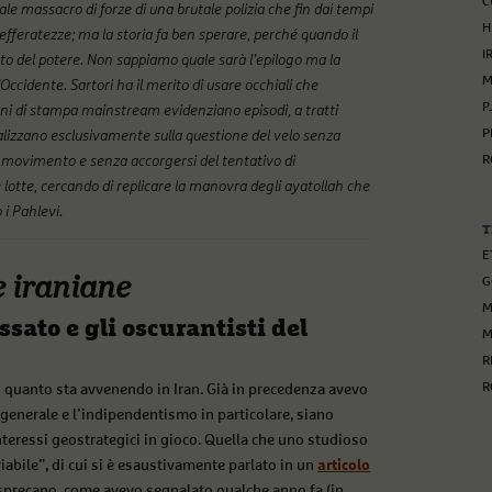
C
 massacro di forze di una brutale polizia che fin dai tempi
H
 efferatezze; ma la storia fa ben sperare, perché quando il
I
to del potere. Non sappiamo quale sarà l’epilogo ma la
M
ccidente. Sartori ha il merito di usare occhiali che
P
ani di stampa mainstream evidenziano episodi, a tratti
P
calizzano esclusivamente sulla questione del velo senza
il movimento e senza accorgersi del tentativo di
R
e lotte, cercando di replicare la manovra degli ayatollah che
 i Pahlevi.
T
E
e iraniane
G
M
ssato e gli oscurantisti del
M
R
R
 quanto sta avvenendo in Iran. Già in precedenza avevo
generale e l’indipendentismo in particolare, siano
nteressi geostrategici in gioco. Quella che uno studioso
abile”, di cui si è esaustivamente parlato in un
articolo
 sprecano, come avevo segnalato qualche anno fa (in