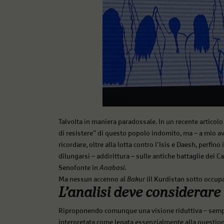
Talvolta in maniera paradossale. In un recente articolo
di resistere” di questo popolo indomito, ma – a mio a
ricordare, oltre alla lotta contro l’Isis e Daesh, perfin
dilungarsi – addirittura – sulle antiche battaglie dei C
Senofonte in
Anabasi
.
Ma nessun accenno al
Bakur
(il Kurdistan sotto occup
L’analisi deve considerare 
Riproponendo comunque una visione riduttiva – sempre
interpretata come legata essenzialmente alla question