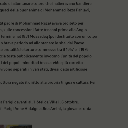
rcato di allontanare coloro che inalberavano bandiere
 seguaci della buonanima di Mohammad Reza Pahlavī,
ī (il padre di Mohammad Reza) aveva proibito per
o, sulle concessioni fatte tre anni prima alla Anglo-
e termine nel 1951 Mossadeq (poi destituito con un colpo
un breve periodo ad allontanare lo sha’ dal Paese.
le brutalità, le torture commesse tra il 1957 e il 1979
accia tosta pubblicamente invocano l’unità del popolo
tti dei popoli minoritari (ma sarebbe più corretto
vivono separati in vari stati, divisi dalle artificiose
ttora negato il diritto alla propria lingua e cultura. Per
a Parigi davanti all’Hôtel de Ville il 6 ottobre.
di Parigi Anne Hidalgo a Jina Amini, la giovane curda