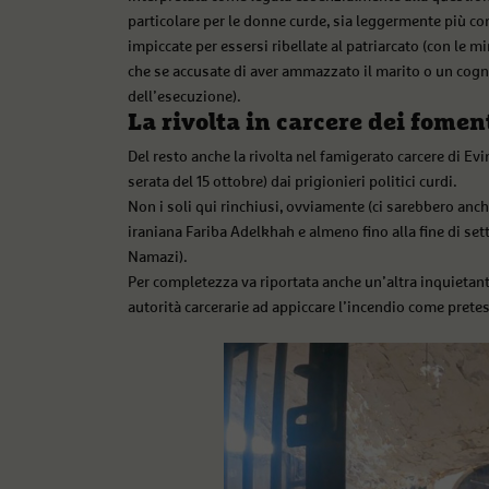
particolare per le donne curde, sia leggermente più co
impiccate per essersi ribellate al patriarcato (con le 
che se accusate di aver ammazzato il marito o un cogna
dell’esecuzione).
La rivolta in carcere dei fomen
Del resto anche la rivolta nel famigerato carcere di Ev
serata del 15 ottobre) dai prigionieri politici curdi.
Non i soli qui rinchiusi, ovviamente (ci sarebbero anch
iraniana Fariba Adelkhah e almeno fino alla fine di se
Namazi).
Per completezza va riportata anche un’altra inquietant
autorità carcerarie ad appiccare l’incendio come pretes