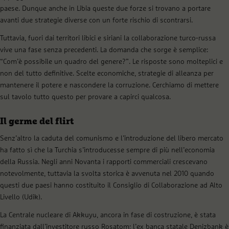
paese. Dunque anche in Libia queste due forze si trovano a portare
avanti due strategie diverse con un forte rischio di scontrarsi.
Tuttavia, fuori dai territori libici e siriani la collaborazione turco-russa
vive una fase senza precedenti. La domanda che sorge è semplice:
“Com’è possibile un quadro del genere?”. Le risposte sono molteplici e
non del tutto definitive. Scelte economiche, strategie di alleanza per
mantenere il potere e nascondere la corruzione. Cerchiamo di mettere
sul tavolo tutto questo per provare a capirci qualcosa.
Il germe del flirt
Senz’altro la caduta del comunismo e l’introduzione del libero mercato
ha fatto sì che la Turchia s’introducesse sempre di più nell’economia
della Russia. Negli anni Novanta i rapporti commerciali crescevano
notevolmente, tuttavia la svolta storica è avvenuta nel 2010 quando
questi due paesi hanno costituito il Consiglio di Collaborazione ad Alto
Livello (Udik).
La Centrale nucleare di Akkuyu, ancora in fase di costruzione, è stata
finanziata dall’investitore russo Rosatom; l’ex banca statale Denizbank è