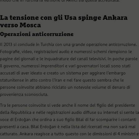
modo che in Turchia la versione di Akinci sia quella accreditata.
La tensione con gli Usa spinge Ankara
verso Mosca
Operazioni anticorruzione
Il 2013 si conclude in Turchia con una grande operazione anticorruzione.
Fotografie, video, registrazioni audio e numerosi schemi riempiono le
pagine dei giornali e le inquadrature dei canali televisivi. In poche parole
il governo, numerosi imprenditori e vari governatori locali sono stati
accusati di aver ideato e creato un sistema per aggirare l’embargo
statunitense in atto contro l’Iran e nel fare questo sembra che le
persone coinvolte abbiano riciclato un notevole volume di denaro di
provenienza sconosciuta.
Tra le persone coinvolte si vede anche il nome del figlio del presidente
della Repubblica e nelle registrazioni audio diffuse su internet si sente la
voce di Erdoğan che ordina a suo figlio Bilal di far scomparire i contanti
presenti a casa. Bilal Erdoğan è nella lista dei ricercati ma non sarà mai
catturato. Ankara reagisce a tutto questo con le dimissioni di 4 ministri e