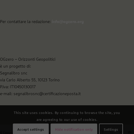
Per contattare la redazione:
info@ogzero.org
OGzero – Orizzonti Geopolitici
è un progetto di:
Segnalibro snc
via Carlo Alberto 55, 10123 Torino
P.iva: IT10450130017
e-mail: segnalibrosnc@certificazioneposta.it
This site uses cookies. By continuing to browse the site, you
are agreeing to our use of cookies.
Accept settings
Hide notification only
Settings
© Copyright - OGzero - Orizzonti geopolitici