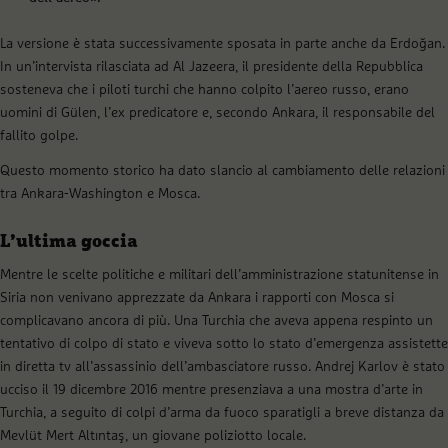
La versione è stata successivamente sposata in parte anche da Erdoğan.
In un’intervista rilasciata ad Al Jazeera, il presidente della Repubblica
sosteneva che i piloti turchi che hanno colpito l’aereo russo, erano
uomini di Gülen, l’ex predicatore e, secondo Ankara, il responsabile del
fallito golpe.
Questo momento storico ha dato slancio al cambiamento delle relazioni
tra Ankara-Washington e Mosca.
L’ultima goccia
Mentre le scelte politiche e militari dell’amministrazione statunitense in
Siria non venivano apprezzate da Ankara i rapporti con Mosca si
complicavano ancora di più. Una Turchia che aveva appena respinto un
tentativo di colpo di stato e viveva sotto lo stato d’emergenza assistette
in diretta tv all’assassinio dell’ambasciatore russo. Andrej Karlov è stato
ucciso il 19 dicembre 2016 mentre presenziava a una mostra d’arte in
Turchia, a seguito di colpi d’arma da fuoco sparatigli a breve distanza da
Mevlüt Mert Altıntaş, un giovane poliziotto locale.