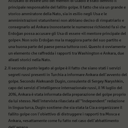
Accusato di essere uno dei membri di Gladio è stato definito il
principale responsabile del fallito golpe. Il fatto che sia un grande e
storico ammiratore della Nato, sia in esilio negli Usa e le
amministrazioni statunitensi non abbiano deciso di rimpatriarlo e
consegnarlo ad Ankara (nonostante le numerose richieste) fa sì che
Erdoğan possa accusare gli Usa di essere «il mentore principale del
golpe». Non solo Erdoğan ma la maggiora parte del suo partito e
una buona parte del paese pensa tuttora così. Questo è ovviamente
un elemento che raffredda i rapporti tra Washington e Ankara, due
alleati storici nella Nato.
Il secondo punto legato al golpe è il fatto che siano stati i servizi
segreti russi presenti in Turchia a informare Ankara dell’avvento del
golpe. Secondo Aleksandr Dugin, consulente di Sergey Naryshkin,
capo dei servizi d’intelligence internazionale russi, il 14 luglio del
2016, Ankara è stata informata della preparazione del golpe proprio
da lui stesso. Nell’intervista rilasciata all’“Independent” redazione
in lingua turca, Dugin sostiene che sia stata la Cia a organizzare il
fallito golpe con l’obiettivo di distruggere i rapporti tra Mosca e
Ankara, «esattamente come fu fatto nel caso dell’abbattimento
dell’aereo».