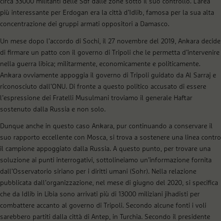
circa 33000 militanti delle Sdf dalle zone sotto il suo controllo. L’area
più interessante per Erdogan era la città d’Idlib, famosa per la sua alta
concentrazione dei gruppi armati oppositori a Damasco.
Un mese dopo l’accordo di Sochi, il 27 novembre del 2019, Ankara decide
di firmare un patto con il governo di Tripoli che le permetta d’intervenire
nella guerra libica; militarmente, economicamente e politicamente.
Ankara ovviamente appoggia il governo di Tripoli guidato da Al Sarraj e
riconosciuto dall’ONU. Di fronte a questo politico accusato di essere
l’espressione dei Fratelli Musulmani troviamo il generale Haftar
sostenuto dalla Russia e non solo.
Dunque anche in questo caso Ankara, pur continuando a conservare il
suo rapporto eccellente con Mosca, si trova a sostenere una linea contro
il campione appoggiato dalla Russia. A questo punto, per trovare una
soluzione ai punti interrogativi, sottolineiamo un’informazione fornita
dall’Osservatorio siriano per i diritti umani (Sohr). Nella relazione
pubblicata dall’organizzazione, nel mese di giugno del 2020, si specifica
che da Idlib in Libia sono arrivati più di 13000 miliziani jihadisti per
combattere accanto al governo di Tripoli. Secondo alcune fonti i voli
sarebbero partiti dalla città di Antep, in Turchia. Secondo il presidente