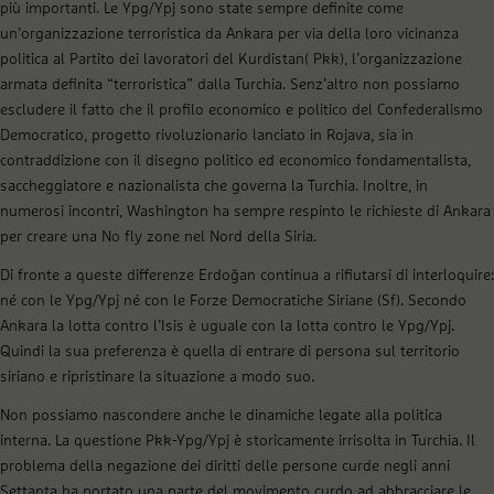
più importanti. Le Ypg/Ypj sono state sempre definite come
un’organizzazione terroristica da Ankara per via della loro vicinanza
politica al Partito dei lavoratori del Kurdistan( Pkk), l’organizzazione
armata definita “terroristica” dalla Turchia. Senz’altro non possiamo
escludere il fatto che il profilo economico e politico del Confederalismo
Democratico, progetto rivoluzionario lanciato in Rojava, sia in
contraddizione con il disegno politico ed economico fondamentalista,
saccheggiatore e nazionalista che governa la Turchia. Inoltre, in
numerosi incontri, Washington ha sempre respinto le richieste di Ankara
per creare una No fly zone nel Nord della Siria.
Di fronte a queste differenze Erdoğan continua a rifiutarsi di interloquire:
né con le Ypg/Ypj né con le Forze Democratiche Siriane (Sf). Secondo
Ankara la lotta contro l’Isis è uguale con la lotta contro le Ypg/Ypj.
Quindi la sua preferenza è quella di entrare di persona sul territorio
siriano e ripristinare la situazione a modo suo.
Non possiamo nascondere anche le dinamiche legate alla politica
interna. La questione Pkk-Ypg/Ypj è storicamente irrisolta in Turchia. Il
problema della negazione dei diritti delle persone curde negli anni
Settanta ha portato una parte del movimento curdo ad abbracciare le