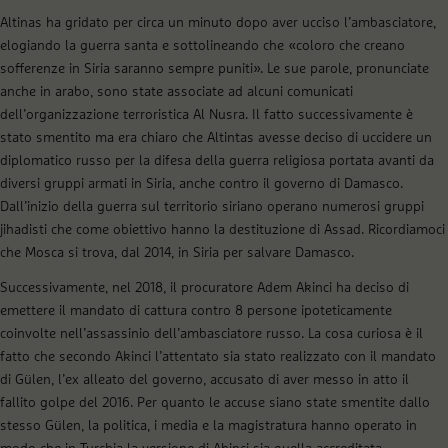
Altinas ha gridato per circa un minuto dopo aver ucciso l’ambasciatore,
elogiando la guerra santa e sottolineando che «coloro che creano
sofferenze in Siria saranno sempre puniti». Le sue parole, pronunciate
anche in arabo, sono state associate ad alcuni comunicati
dell’organizzazione terroristica Al Nusra. Il fatto successivamente è
stato smentito ma era chiaro che Altintas avesse deciso di uccidere un
diplomatico russo per la difesa della guerra religiosa portata avanti da
diversi gruppi armati in Siria, anche contro il governo di Damasco.
Dall’inizio della guerra sul territorio siriano operano numerosi gruppi
jihadisti che come obiettivo hanno la destituzione di Assad. Ricordiamoci
che Mosca si trova, dal 2014, in Siria per salvare Damasco.
Successivamente, nel 2018, il procuratore Adem Akinci ha deciso di
emettere il mandato di cattura contro 8 persone ipoteticamente
coinvolte nell’assassinio dell’ambasciatore russo. La cosa curiosa è il
fatto che secondo Akinci l’attentato sia stato realizzato con il mandato
di Gülen, l’ex alleato del governo, accusato di aver messo in atto il
fallito golpe del 2016. Per quanto le accuse siano state smentite dallo
stesso Gülen, la politica, i media e la magistratura hanno operato in