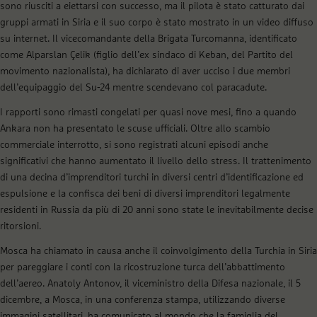
sono riusciti a eiettarsi con successo, ma il pilota è stato catturato dai
gruppi armati in Siria e il suo corpo è stato mostrato in un video diffuso
su internet. Il vicecomandante della Brigata Turcomanna, identificato
come Alparslan Çelik (figlio dell’ex sindaco di Keban, del Partito del
movimento nazionalista), ha dichiarato di aver ucciso i due membri
dell’equipaggio del Su-24 mentre scendevano col paracadute.
I rapporti sono rimasti congelati per quasi nove mesi, fino a quando
Ankara non ha presentato le scuse ufficiali. Oltre allo scambio
commerciale interrotto, si sono registrati alcuni episodi anche
significativi che hanno aumentato il livello dello stress. Il trattenimento
di una decina d’imprenditori turchi in diversi centri d’identificazione ed
espulsione e la confisca dei beni di diversi imprenditori legalmente
residenti in Russia da più di 20 anni sono state le inevitabilmente decise
ritorsioni.
Mosca ha chiamato in causa anche il coinvolgimento della Turchia in Siria
per pareggiare i conti con la ricostruzione turca dell’abbattimento
dell’aereo. Anatoly Antonov, il viceministro della Difesa nazionale, il 5
dicembre, a Mosca, in una conferenza stampa, utilizzando diverse
immagini satellitari, ha comunicato al mondo che la famiglia del