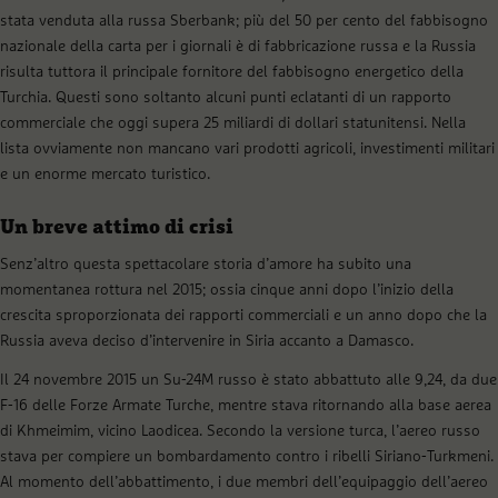
stata venduta alla russa Sberbank; più del 50 per cento del fabbisogno
nazionale della carta per i giornali è di fabbricazione russa e la Russia
risulta tuttora il principale fornitore del fabbisogno energetico della
Turchia. Questi sono soltanto alcuni punti eclatanti di un rapporto
commerciale che oggi supera 25 miliardi di dollari statunitensi. Nella
lista ovviamente non mancano vari prodotti agricoli, investimenti militari
e un enorme mercato turistico.
Un breve attimo di crisi
Senz’altro questa spettacolare storia d’amore ha subito una
momentanea rottura nel 2015; ossia cinque anni dopo l’inizio della
crescita sproporzionata dei rapporti commerciali e un anno dopo che la
Russia aveva deciso d’intervenire in Siria accanto a Damasco.
Il 24 novembre 2015 un Su-24M russo è stato abbattuto alle 9,24, da due
F-16 delle Forze Armate Turche, mentre stava ritornando alla base aerea
di Khmeimim, vicino Laodicea. Secondo la versione turca, l’aereo russo
stava per compiere un bombardamento contro i ribelli Siriano-Turkmeni.
Al momento dell’abbattimento, i due membri dell’equipaggio dell’aereo