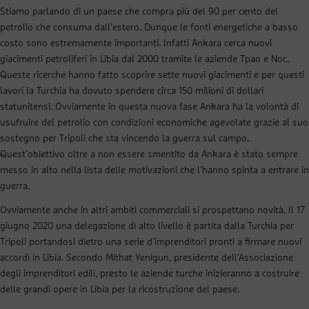
Stiamo parlando di un paese che compra più del 90 per cento del
petrolio che consuma dall’estero. Dunque le fonti energetiche a basso
costo sono estremamente importanti. Infatti Ankara cerca nuovi
giacimenti petroliferi in Libia dal 2000 tramite le aziende Tpao e Noc.
Queste ricerche hanno fatto scoprire sette nuovi giacimenti e per questi
lavori la Turchia ha dovuto spendere circa 150 milioni di dollari
statunitensi. Ovviamente in questa nuova fase Ankara ha la volontà di
usufruire del petrolio con condizioni economiche agevolate grazie al suo
sostegno per Tripoli che sta vincendo la guerra sul campo.
Quest’obiettivo oltre a non essere smentito da Ankara è stato sempre
messo in alto nella lista delle motivazioni che l’hanno spinta a entrare in
guerra.
Ovviamente anche in altri ambiti commerciali si prospettano novità. Il 17
giugno 2020 una delegazione di alto livello è partita dalla Turchia per
Tripoli portandosi dietro una serie d’imprenditori pronti a firmare nuovi
accordi in Libia. Secondo Mithat Yenigun, presidente dell’Associazione
degli imprenditori edili, presto le aziende turche inizieranno a costruire
delle grandi opere in Libia per la ricostruzione del paese.