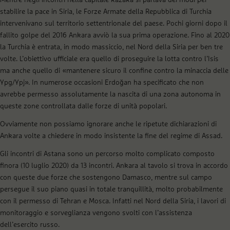
Mentre negli incontri nella capitale kazaka si parlava dei modi per
stabilire la pace in Siria, le Forze Armate della Repubblica di Turchia
intervenivano sul territorio settentrionale del paese. Pochi giorni dopo il
fallito golpe del 2016 Ankara avviò la sua prima operazione. Fino al 2020
la Turchia è entrata, in modo massiccio, nel Nord della Siria per ben tre
volte. L’obiettivo ufficiale era quello di proseguire la lotta contro l’Isis
ma anche quello di «mantenere sicuro il confine contro la minaccia delle
Ypg/Ypj». In numerose occasioni Erdoğan ha specificato che non
avrebbe permesso assolutamente la nascita di una zona autonoma in
queste zone controllata dalle forze di unità popolari.
Ovviamente non possiamo ignorare anche le ripetute dichiarazioni di
Ankara volte a chiedere in modo insistente la fine del regime di Assad.
Gli incontri di Astana sono un percorso molto complicato composto
finora (10 luglio 2020) da 13 incontri. Ankara al tavolo si trova in accordo
con queste due forze che sostengono Damasco, mentre sul campo
persegue il suo piano quasi in totale tranquillità, molto probabilmente
con il permesso di Tehran e Mosca. Infatti nel Nord della Siria, i lavori di
monitoraggio e sorveglianza vengono svolti con l’assistenza
dell’esercito russo.