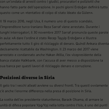
con un’ondata di arresti contro i giudici, procuratori e poliziotti che
hanno fatto parte dell’operazione. In pochi giorni Erdoğan definirà tutto
questo come un «tentativo di colpo di stato ideato da Gülen».
Il 19 marzo 2016, negli Usa, il numero uno di questo scandalo,
l’imprenditore turco-iraniano Reza Sarraf viene arrestato. Durante i
lunghi interrogatori, il 30 novembre 2017 Sarraf pronuncia queste parole
in aula: «A dare l’ordine è stato Recep Tayyip Erdoğan» e illustra
perfettamente tutto il giro di riciclaggio di denaro. Quindi Ankara diventa
decisamente ricattabile da Washington. Il 23 marzo del 2017 viene
arrestato e condannato anche Hakan Atilla, l’ex vicepresidente della
banca statale Halkbank, con l’accusa di aver messo a disposizione la
sua banca per questi lavori di riciclaggio denaro e corruzione.
Posizioni diverse in Siria
Il gelo tra i vecchi alleati avviene su diversi fronti. Tra questi ovviamente
c’è anche l’enorme differenza nella presa di posizione in Siria.
La scelta dell’ex presidente statunitense, Barack Obama, di armare le
unità di difesa popolare Ypg/Ypj nella lotta contro l’Isis, è uno dei punti