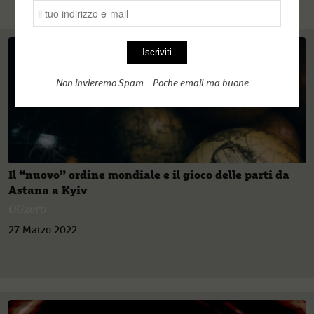
Non invieremo Spam – Poche email ma buone –
Il “nuovo” ordine mondiale e il gioco delle parti da
Astana a Kyiv
OGzero
27 Marzo 2022