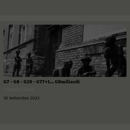
G7 - G8 - G20 - G77+1… G8miliardi
Claudio Canal
18 Settembre 2023