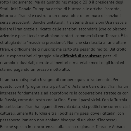
rotto l’isolamento. Ma da quando nel maggio 2018 il presidente degli
Stati Uniti Donald Trump ha deciso di buttare alle ortiche l’accordo,
intorno all’Iran si è costruito un nuovo blocco: un muro di sanzioni
senza precedenti. Benché unilaterali, il sistema di sanzioni Usa riesce a
isolare l’Iran grazie al ricatto delle sanzioni secondarie (che colpiscono
aziende e paesi terzi che abbiano contatti commerciali con Tehran). È la
strategia della “massima pressione”. Non che sia riuscita a far crollare
l’Iran, e difficilmente ci riuscirà: ma certo sta pesando molto. Dal crollo
delle esportazioni di greggio alla
difficoltà di acquistare
pezzi di
ricambio industriali, derrate alimentari o materiale medico, gli iraniani
stanno pagando un prezzo molto alto.
L’Iran ha un disperato bisogno di rompere questo isolamento. Per
questo, con il “programma tripartito” di Astana e ben oltre, l’Iran ha un
interesse fondamentale ad approfondire la cooperazione strategica con
la Russia, come del resto con la Cina. E con i paesi vicini. Con la Turchia
in particolare l’Iran ha legami di vecchia data, sia politici che commerciali,
culturali, umani (la Turchia è tra i pochissimi paesi dove i cittadini con
passaporto iraniano non abbiano bisogno di un visto d’ingresso).
Benché spesso in concorrenza sulla scena regionale, Tehran e Ankara