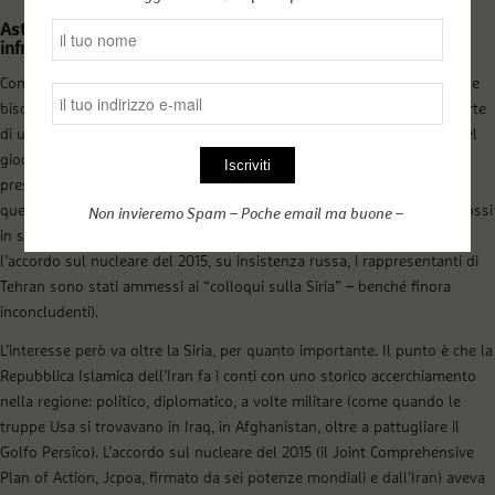
Astana per uscire dall’isolamento: cooperazione e
infrastrutture
Come valutare il “processo di Astana”, visto da Tehran? Per rispondere
bisogna allargare lo sguardo. L’Iran ha un evidente interesse a far parte
di una sede di diplomazia multilaterale. In primo luogo per restare nel
gioco regionale: riaffermare che una soluzione per la Siria non può
prescindere da tutte le parti in causa nella regione, e l’Iran è una di
queste (si ricordi che i primi, vani tentativi di dialogo sulla Siria promossi
Non invieremo Spam – Poche email ma buone –
in sede Onu avevano escluso l’Iran a causa del veto Usa: solo dopo
l’accordo sul nucleare del 2015, su insistenza russa, i rappresentanti di
Tehran sono stati ammessi ai “colloqui sulla Siria” – benché finora
inconcludenti)
.
L’interesse però va oltre la Siria, per quanto importante. Il punto è che la
Repubblica Islamica dell’Iran fa i conti con uno storico accerchiamento
nella regione: politico, diplomatico, a volte militare (come quando le
truppe Usa si trovavano in Iraq, in Afghanistan, oltre a pattugliare il
Golfo Persico). L’accordo sul nucleare del 2015 (il Joint Comprehensive
Plan of Action, Jcpoa, firmato da sei potenze mondiali e dall’Iran) aveva