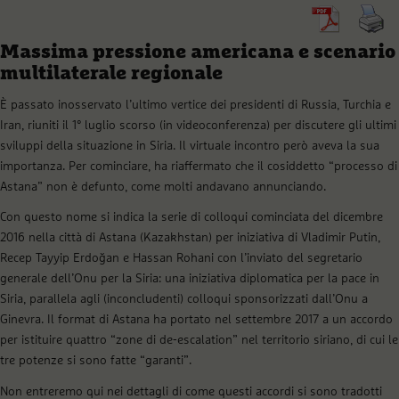
Massima pressione americana e scenario
multilaterale regionale
È passato inosservato l’ultimo vertice dei presidenti di Russia, Turchia e
Iran, riuniti il 1° luglio scorso (in videoconferenza) per discutere gli ultimi
sviluppi della situazione in Siria. Il virtuale incontro però aveva la sua
importanza. Per cominciare, ha riaffermato che il cosiddetto “processo di
Astana” non è defunto, come molti andavano annunciando.
Con questo nome si indica la serie di colloqui cominciata del dicembre
2016 nella città di Astana (Kazakhstan) per iniziativa di Vladimir Putin,
Recep Tayyip Erdoğan e Hassan Rohani con l’inviato del segretario
generale dell’Onu per la Siria: una iniziativa diplomatica per la pace in
Siria, parallela agli (inconcludenti) colloqui sponsorizzati dall’Onu a
Ginevra. Il format di Astana ha portato nel settembre 2017 a un accordo
per istituire quattro “zone di de-escalation” nel territorio siriano, di cui le
tre potenze si sono fatte “garanti”.
Non entreremo qui nei dettagli di come questi accordi si sono tradotti