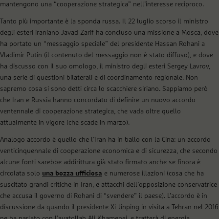
mantengono una “cooperazione strategica” nell’interesse reciproco.
Tanto più importante è la sponda russa. Il 22 luglio scorso il ministro
degli esteri iraniano Javad Zarif ha concluso una missione a Mosca, dove
ha portato un “messaggio speciale” del presidente Hassan Rohani a
Vladimir Putin (il contenuto del messaggio non è stato diffuso), e dove
ha discusso con il suo omologo, il ministro degli esteri Sergey Lavrov,
una serie di questioni bilaterali e di coordinamento regionale. Non
sapremo cosa si sono detti circa lo scacchiere siriano. Sappiamo però
che Iran e Russia hanno concordato di definire un nuovo accordo
ventennale di cooperazione strategica, che vada oltre quello
attualmente in vigore (che scade in marzo).
Analogo accordo è quello che l’Iran ha in ballo con la Cina: un accordo
venticinquennale di cooperazione economica e di sicurezza, che secondo
alcune fonti sarebbe addirittura già stato firmato anche se finora è
circolata solo
una bozza ufficiosa
e numerose illazioni (cosa che ha
suscitato grandi critiche in Iran, e attacchi dell’opposizione conservatrice
che accusa il governo di Rohani di “svendere” il paese). L’accordo è in
discussione da quando il presidente Xi Jinping in visita a Tehran nel 2016
ne ha parlato con l’ayatollah Ali Khamenei, e tratterà di energia,