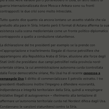
più a sud. Altre variabili poi ci porterebbero in Libia, un altro teatro di
guerra internazionalizzata dove Mosca e Ankara sono su fronti
contrapposti: le due crisi sono molto intrecciate.
Tutto questo dice quanto sia ancora lontano un assetto stabile che sia
preludio alla pace in Siria. Intanto però il format di Astana afferma la sua
esistenza sulla scena mediorientale come un fronte politico-diplomatico
contrapposto a quello a conduzione statunitense.
La dichiarazione dei tre presidenti per esempio se la prende con
«l’appropriazione e trasferimento illegale di risorse petrolifere che
appartengono alla Repubblica Araba di Siria», allusione alle forze degli
Stati Uniti che presidiano due campi petroliferi nella provincia nord-
orientale siriana, la cui amministrazione autonoma curda (controllata
dalle Forze democratiche siriane, filo Usa) ha di recente
concesso a
compagnie Usa
il diritto di commercializzare il petrolio estratto. I tre
presidenti ribadiscono inoltre l’impegno a difendere «sovranità,
indipendenza e integrità territoriale» della Siria, quindi a «respingere
iniziative illegali di autogoverno» – riferimento alla tentazione di
affermare un’autonomia territoriale curda nel Nordest difesa dagli Usa.
Condannano le sanzioni statunitensi contro la Siria.