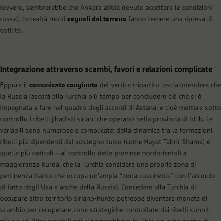
(ovvero, sembrerebbe che Ankara abbia dovuto accettare le condizioni
russe). In realtà molti
segnali dal terreno
fanno temere una ripresa di
ostilità.
Integrazione attraverso scambi, favori e relazioni complicate
Eppure il
comunicato congiunto
del vertice tripartito lascia intendere che
la Russia lascerà alla Turchia più tempo per concludere ciò che si è
impegnata a fare nel quadro degli accordi di Astana, e cioè mettere sotto
controllo i ribelli jihadisti siriani che operano nella provincia di Idlib. Le
variabili sono numerose e complicate: dalla dinamica tra le formazioni
ribelli più dipendenti dal sostegno turco (come Hayat Tahrir Shams) e
quelle più radicali – al controllo delle province nordorientali a
maggioranza kurda, che la Turchia considera una propria zona di
pertinenza (tanto che occupa un’ampia “zona cuscinetto” con l’accordo
di fatto degli Usa e anche della Russia). Concedere alla Turchia di
occupare altro territorio siriano-kurdo potrebbe diventare moneta di
scambio per recuperare zone strategiche controllate dai ribelli sunniti