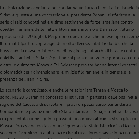
La dichiarazione congiunta poi condanna «gli attacchi militari di Israele in
Siria», e questa è una concessione al presidente Rohani: si riferisce alla
serie di raid condotti nelle ultime settimane da forze israeliane contro
obiettivi iraniani e delle milizie filoiraniane intorno a Damasco (l’ultimo
episodio è del 20 luglio). Ma proprio questo è anche un esempio di come
il format tripartito copra agende molto diverse. Infatti è dubbio che la
Russia abbia davvero intenzione di reagire agli attacchi di Israele contro
obiettivi iraniani in Siria. C’è perfino chi parla di un vero e proprio accordo
dietro le quinte tra Mosca e Tel Aviv (che peraltro hanno intensi contatti
diplomatici) per ridimensionare le milizie filoiraniane, e in generale la
presenza dell’Iran in Siria.
Lo scenario è complicato, e anche le relazioni tra Tehran e Mosca lo
sono. Nel 2015 l’Iran ha concesso ai jet russi in partenza dalle basi nella
regione del Caucaso di sorvolare il proprio spazio aereo per andare a
bombardare le postazioni dello Stato islamico in Siria, e a Tehran la cosa
era presentata come il primo passo di una nuova alleanza strategica con
Mosca. L’occasione era la comune “guerra alla Stato islamico”, o Daesh
secondo l’acronimo in arabo (pare che ai russi interessasse in particolare