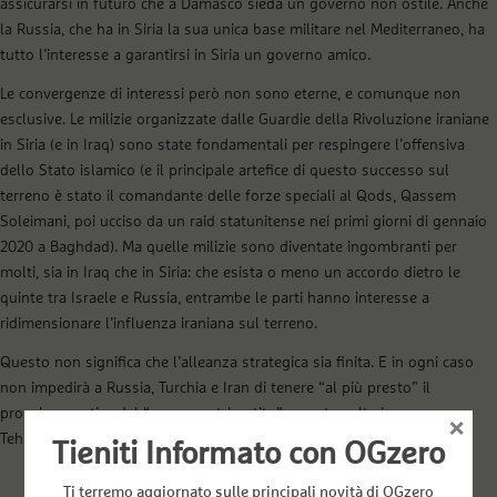
assicurarsi in futuro che a Damasco sieda un governo non ostile. Anche
la Russia, che ha in Siria la sua unica base militare nel Mediterraneo, ha
tutto l’interesse a garantirsi in Siria un governo amico.
Le convergenze di interessi però non sono eterne, e comunque non
esclusive. Le milizie organizzate dalle Guardie della Rivoluzione iraniane
in Siria (e in Iraq) sono state fondamentali per respingere l’offensiva
dello Stato islamico (e il principale artefice di questo successo sul
terreno è stato il comandante delle forze speciali al Qods, Qassem
Soleimani, poi ucciso da un raid statunitense nei primi giorni di gennaio
2020 a Baghdad). Ma quelle milizie sono diventate ingombranti per
molti, sia in Iraq che in Siria: che esista o meno un accordo dietro le
quinte tra Israele e Russia, entrambe le parti hanno interesse a
ridimensionare l’influenza iraniana sul terreno.
Questo non significa che l’alleanza strategica sia finita. E in ogni caso
non impedirà a Russia, Turchia e Iran di tenere “al più presto” il
prossimo vertice del “processo tripartito”, questa volta in presenza a
×
Tehran su invito del governo iraniano (ma non c’è ancora una data).
Tieniti Informato con OGzero
Ti terremo aggiornato sulle principali novità di OGzero