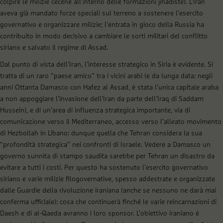
colpire le milizie cecene all’interno delle formazioni jihadiste). L’Iran
aveva già mandato forze speciali sul terreno a sostenere l’esercito
governativo e organizzare milizie; l’entrata in gioco della Russia ha
contribuito in modo decisivo a cambiare le sorti militari del conflitto
siriano e salvato il regime di Assad.
Dal punto di vista dell’Iran, l’interesse strategico in Siria è evidente. Si
tratta di un raro “paese amico” tra i vicini arabi (e da lunga data: negli
anni Ottanta Damasco con Hafez al Assad, è stata l’unica capitale araba
a non appoggiare l’invasione dell’Iran da parte dell’Iraq di Saddam
Hussein), e di un’area di influenza strategica importante, via di
comunicazione verso il Mediterraneo, accesso verso l’alleato movimento
di Hezbollah in Libano: dunque quella che Tehran considera la sua
“profondità strategica” nei confronti di Israele. Vedere a Damasco un
governo sunnita di stampo saudita sarebbe per Tehran un disastro da
evitare a tutti i costi. Per questo ha sostenuto l’esercito governativo
siriano e varie milizie filogovernative, spesso addestrate e organizzate
dalle Guardie della rivoluzione iraniana (anche se nessuno ne darà mai
conferma ufficiale): cosa che continuerà finché le varie reincarnazioni di
Daesh e di al-Qaeda avranno i loro sponsor. L’obiettivo iraniano è