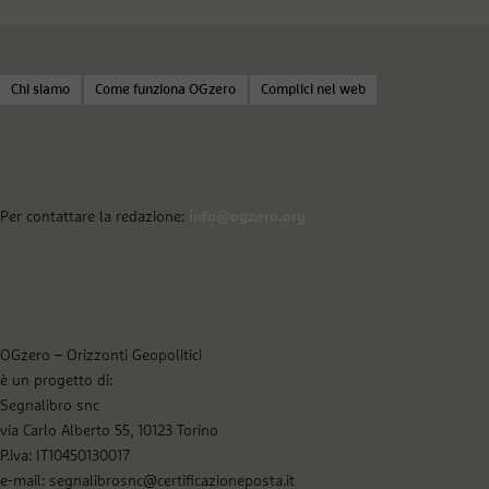
Chi siamo
Come funziona OGzero
Complici nel web
Per contattare la redazione:
info@ogzero.org
OGzero – Orizzonti Geopolitici
è un progetto di:
Segnalibro snc
via Carlo Alberto 55, 10123 Torino
P.iva: IT10450130017
e-mail: segnalibrosnc@certificazioneposta.it