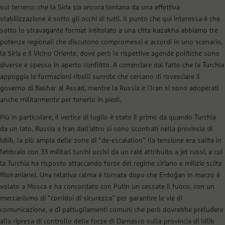
sul terreno: che la Siria sia ancora lontana da una effettiva
stabilizzazione è sotto gli occhi di tutti. Il punto che qui interessa è che
sotto lo stravagante format intitolato a una citta kazakha abbiamo tre
potenze regionali che discutono compromessi e accordi in uno scenario,
la Siria e il Vicino Oriente, dove però le rispettive agende politiche sono
diverse e spesso in aperto conflitto. A cominciare dal fatto che la Turchia
appoggia le formazioni ribelli sunnite che cercano di rovesciare il
governo di Bashar al Assad, mentre la Russia e l’Iran si sono adoperati
anche militarmente per tenerlo in piedi.
Più in particolare, il vertice di luglio è stato il primo da quando Turchia
da un lato, Russia e Iran dall’altro si sono scontrati nella provincia di
Idlib, la più ampia delle zone di “de-escalation” (la tensione era salita in
febbraio con 33 militari turchi uccisi da un raid attribuito a jet russi, a cui
la Turchia ha risposto attaccando forze del regime siriano e milizie sciite
filoiraniane). Una relativa calma è tornata dopo che Erdoğan in marzo è
volato a Mosca e ha concordato con Putin un cessate il fuoco, con un
meccanismo di “corridoi di sicurezza” per garantire le vie di
comunicazione, e di pattugliamenti comuni che però dovrebbe preludere
alla ripresa di controllo delle forze di Damasco sulla provincia di Idlib