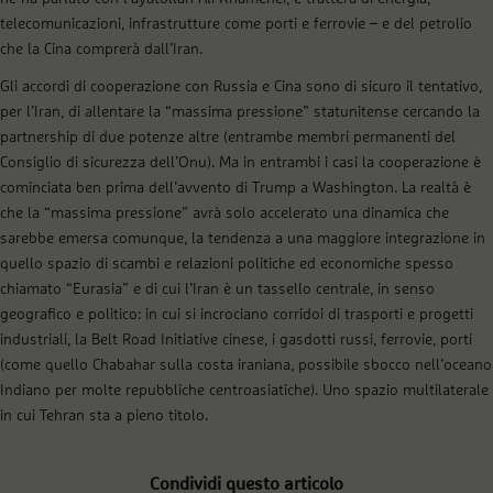
telecomunicazioni, infrastrutture come porti e ferrovie – e del petrolio
che la Cina comprerà dall’Iran.
Gli accordi di cooperazione con Russia e Cina sono di sicuro il tentativo,
per l’Iran, di allentare la “massima pressione” statunitense cercando la
partnership di due potenze altre (entrambe membri permanenti del
Consiglio di sicurezza dell’Onu). Ma in entrambi i casi la cooperazione è
cominciata ben prima dell’avvento di Trump a Washington. La realtà è
che la “massima pressione” avrà solo accelerato una dinamica che
sarebbe emersa comunque, la tendenza a una maggiore integrazione in
quello spazio di scambi e relazioni politiche ed economiche spesso
chiamato “Eurasia” e di cui l’Iran è un tassello centrale, in senso
geografico e politico: in cui si incrociano corridoi di trasporti e progetti
industriali, la Belt Road Initiative cinese, i gasdotti russi, ferrovie, porti
(come quello Chabahar sulla costa iraniana, possibile sbocco nell’oceano
Indiano per molte repubbliche centroasiatiche). Uno spazio multilaterale
in cui Tehran sta a pieno titolo.
Condividi questo articolo