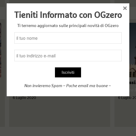
×
Tieniti Informato con OGzero
Ti terremo aggiornato sulle principali novità di OGzero
La Russia e il Medio Oriente
Galassi
Non invieremo Spam – Poche email ma buone –
Mattia Bernardo Bagnoli
Lorenzo 
6 Luglio 2020
6 Luglio 