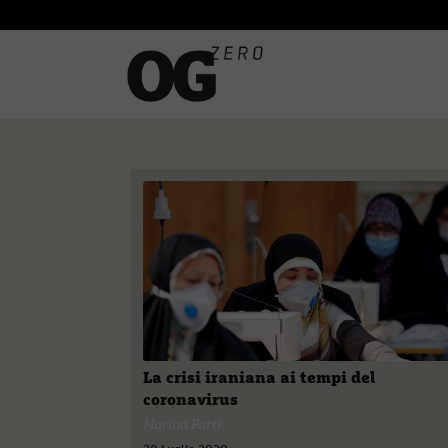
La crisi iraniana ai tempi del
coronavirus
Marina Forti