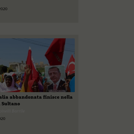
 2020
lia abbandonata finisce nella
l Sultano
inelli Barrile
2020