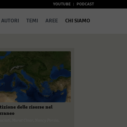
YOUTUBE
PODCAST
AUTORI
TEMI
AREE
CHI SIAMO
tizione delle risorse nel
rraneo
uciati
,
Murat Cinar
,
Nancy Porsia
,