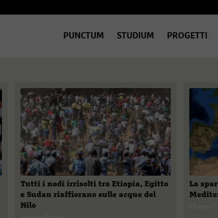
PUNCTUM
STUDIUM
PROGETTI
Tutti i nodi irrisolti tra Etiopia, Egitto
La spar
e Sudan riaffiorano sulle acque del
Medite
Nilo
Chiara Cr
Angelo Ferrari