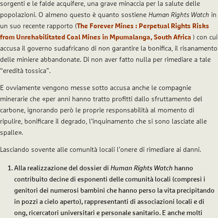
sorgenti e le falde acquifere, una grave minaccia per la salute delle
popolazioni. O almeno questo è quanto sostiene
Human Rights Watch
in
un suo recente rapporto (
The Forever Mines : Perpetual Rights Risks
from Unrehabilitated Coal Mines in Mpumalanga, South Africa
) con cui
accusa il governo sudafricano di non garantire la bonifica, il risanamento
delle miniere abbandonate. Di non aver fatto nulla per rimediare a tale
“eredità tossica”.
E ovviamente vengono messe sotto accusa anche le compagnie
minerarie che «per anni hanno tratto profitti dallo sfruttamento del
carbone, ignorando però le proprie responsabilità al momento di
ripulire, bonificare il degrado, l’inquinamento che si sono lasciate alle
spalle».
Lasciando sovente alle comunità locali l’onere di rimediare ai danni.
Alla realizzazione del dossier di
Human Rights Watch
hanno
contribuito decine di esponenti delle comunità locali (compresi i
genitori dei numerosi bambini che hanno perso la vita precipitando
in pozzi a cielo aperto), rappresentanti di associazioni locali e di
ong, ricercatori universitari e personale sanitario. E anche molti