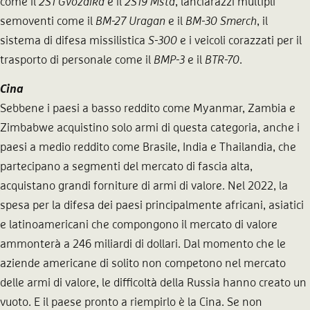
come il
2S1 Gvozdika
e il
2S19 Msta
, lanciarazzi multipli
semoventi come il
BM-27 Uragan
e il
BM-30 Smerch
, il
sistema di difesa missilistica
S-300
e i veicoli corazzati per il
trasporto di personale come il
BMP-3
e il
BTR-70
.
Cina
Sebbene i paesi a basso reddito come Myanmar, Zambia e
Zimbabwe acquistino solo armi di questa categoria, anche i
paesi a medio reddito come Brasile, India e Thailandia, che
partecipano a segmenti del mercato di fascia alta,
acquistano grandi forniture di armi di valore. Nel 2022, la
spesa per la difesa dei paesi principalmente africani, asiatici
e latinoamericani che compongono il mercato di valore
ammonterà a 246 miliardi di dollari. Dal momento che le
aziende americane di solito non competono nel mercato
delle armi di valore, le difficoltà della Russia hanno creato un
vuoto. E il paese pronto a riempirlo è la Cina. Se non