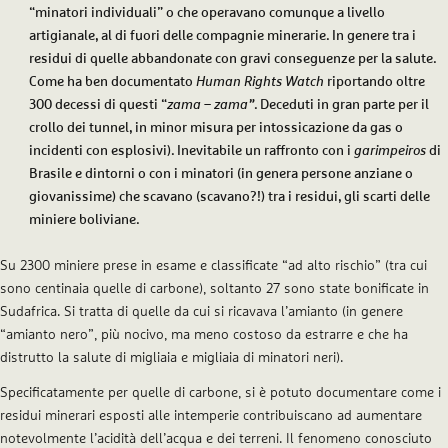
“minatori individuali” o che operavano comunque a livello
artigianale, al di fuori delle compagnie minerarie. In genere tra i
residui di quelle abbandonate con gravi conseguenze per la salute.
Come ha ben documentato
Human Rights Watch
riportando oltre
300 decessi di questi “
zama – zama”
. Deceduti in gran parte per il
crollo dei tunnel, in minor misura per intossicazione da gas o
incidenti con esplosivi). Inevitabile un raffronto con i
garimpeiros
di
Brasile e dintorni o con i minatori (in genera persone anziane o
giovanissime) che scavano (scavano?!) tra i residui, gli scarti delle
miniere boliviane.
Su 2300 miniere prese in esame e classificate “ad alto rischio” (tra cui
sono centinaia quelle di carbone), soltanto 27 sono state bonificate in
Sudafrica. Si tratta di quelle da cui si ricavava l’amianto (in genere
“amianto nero”, più nocivo, ma meno costoso da estrarre e che ha
distrutto la salute di migliaia e migliaia di minatori neri).
Specificatamente per quelle di carbone, si è potuto documentare come i
residui minerari esposti alle intemperie contribuiscano ad aumentare
notevolmente l’acidità dell’acqua e dei terreni. Il fenomeno conosciuto