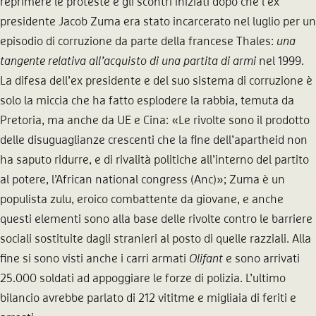
reprimere le proteste e gli scontri iniziati dopo che l’ex
presidente Jacob Zuma era stato incarcerato nel luglio per un
episodio di corruzione da parte della francese Thales:
una
tangente relativa all’acquisto di una partita di armi
nel 1999.
La difesa dell’ex presidente e del suo sistema di corruzione è
solo la miccia che ha fatto esplodere la rabbia, temuta da
Pretoria, ma anche da UE e Cina: «Le rivolte sono il prodotto
delle disuguaglianze crescenti che la fine dell’apartheid non
ha saputo ridurre, e di rivalità politiche all’interno del partito
al potere, l’African national congress (Anc)»; Zuma è un
populista zulu, eroico combattente da giovane, e anche
questi elementi sono alla base delle rivolte contro le barriere
sociali sostituite dagli stranieri al posto di quelle razziali. Alla
fine si sono visti anche i carri armati
Olifant
e sono arrivati
25.000 soldati ad appoggiare le forze di polizia. L’ultimo
bilancio avrebbe parlato di 212 vititme e migliaia di feriti e