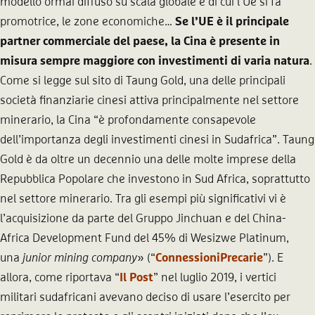
modello ormai diffuso su scala globale e di cui l’Ue si fa
promotrice, le zone economiche…
Se l’UE è il principale
partner commerciale del paese, la Cina è presente in
misura sempre maggiore con investimenti di varia natura
.
Come si legge sul sito di Taung Gold, una delle principali
società finanziarie cinesi attiva principalmente nel settore
minerario, la Cina “è profondamente consapevole
dell’importanza degli investimenti cinesi in Sudafrica”. Taung
Gold è da oltre un decennio una delle molte imprese della
Repubblica Popolare che investono in Sud Africa, soprattutto
nel settore minerario. Tra gli esempi più significativi vi è
l’acquisizione da parte del Gruppo Jinchuan e del China-
Africa Development Fund del 45% di Wesizwe Platinum,
una
junior mining company
» (“
ConnessioniPrecarie
”). E
allora, come riportava “
Il Post
” nel luglio 2019, i vertici
militari sudafricani avevano deciso di usare l’esercito per