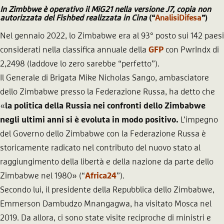
In Zimbbwe è operativo il MiG21 nella versione J7, copia non
autorizzata del Fishbed realizzata in Cina
(“
AnalisiDifesa
”)
Nel gennaio 2022, lo Zimbabwe era al 93° posto sui 142 paesi
considerati nella classifica annuale della
GFP
con PwrIndx di
2,2498 (laddove lo zero sarebbe “perfetto”).
Il Generale di Brigata Mike Nicholas Sango, ambasciatore
dello Zimbabwe presso la Federazione Russa, ha detto che
«
la politica della Russia nei confronti dello Zimbabwe
negli ultimi anni si è evoluta in modo positivo.
L’impegno
del Governo dello Zimbabwe con la Federazione Russa è
storicamente radicato nel contributo del nuovo stato al
raggiungimento della libertà e della nazione da parte dello
Zimbabwe nel 1980» (“
Africa24
”).
Secondo lui, il presidente della Repubblica dello Zimbabwe,
Emmerson Dambudzo Mnangagwa, ha visitato Mosca nel
2019. Da allora, ci sono state visite reciproche di ministri e