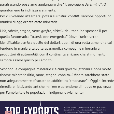
parafrasando possiamo aggiungere che “
la geologia la determina
”. O
quantomeno la indirizza e alimenta.
Per cui volendo azzardare ipotesi sui futuri conflitti sarebbe opportuno
munirsi di aggiornate carte minerarie.
Litio, cobalto, stagno, rame, grafite, nickel
… risultano indispensabili per
quella fantomatica “transizione energetica” (dove l’unico verde
identificabile sembra quello dei dollari, quelli di una volta almeno) a cui
tendono in maniera talvolta spasmodica compagnie minerarie e
produttori di automobili. Con il continente africano che al momento
sembra essere quello più ambito.
Secondo le compagnie minerarie e alcuni governi (africani e non) molte
risorse minerarie (litio, rame, stagno, cobalto…) finora sarebbero state
non adeguatamente sfruttate (o addirittura “trascurate”). Oggi si intende
rimediare riattivando antiche miniere e aprendone di nuove (e pazienza
per l’ambiente e le popolazioni indigene, ovviamente).