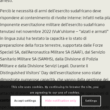
arresti.
Perciò le necessità di armi dell’esercito sudafricano deve
rispondere al contenimento di rivolte interne: infatti nella più
imponente esercitazione militare dell’esercito sudafricano
tenutasi nel novembre 2022 (Vuk’uhlome – “alzati e armati”
in lingua zulu) ha testato la capacità e lo stato di
preparazione della forza terrestre, supportata dalle Forze
Speciali SA, dall’Aeronautica Militare SA (SAAF), dal Servizio
Sanitario Militare SA (SAMHS), dalla Divisione di Polizia
Militare e dalla Divisione Servizi Legali. Durante il
Distinguished Visitors’ Day dell’esercitazione sono state
dimostrate numerose capacità, che vanno dalla gestione dei
disordini civili al lancio di forze aeree con il paracadute, agli
This site uses cookies. By continuing to browse the site, you
are agreeing to our use of cookies.
attacchi di precisione con razzi e artiglieria, alle operazioni di
controinsurrezione
, agli attacchi di fanteria… Le Forze
Accept settings
Hide notification only
Settings
speciali, con le loro armi e i loro veicoli, hanno svolto un ruolo