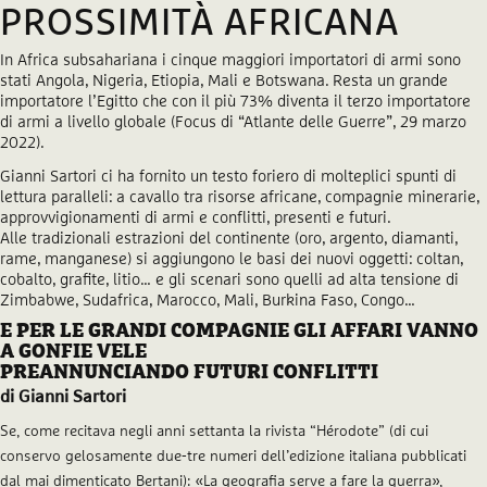
PROSSIMITÀ AFRICANA
In Africa subsahariana i cinque maggiori importatori di armi sono
stati Angola, Nigeria, Etiopia, Mali e Botswana. Resta un grande
importatore l’Egitto che con il più 73% diventa il terzo importatore
di armi a livello globale (Focus di “Atlante delle Guerre”, 29 marzo
2022).
Gianni Sartori ci ha fornito un testo foriero di molteplici spunti di
lettura paralleli: a cavallo tra risorse africane, compagnie minerarie,
approvvigionamenti di armi e conflitti, presenti e futuri.
Alle tradizionali estrazioni del continente (oro, argento, diamanti,
rame, manganese) si aggiungono le basi dei nuovi oggetti: coltan,
cobalto, grafite, litio… e gli scenari sono quelli ad alta tensione di
Zimbabwe, Sudafrica, Marocco, Mali, Burkina Faso, Congo…
E PER LE GRANDI COMPAGNIE GLI AFFARI VANNO
A GONFIE VELE
PREANNUNCIANDO FUTURI CONFLITTI
di Gianni Sartori
Se, come recitava negli anni settanta la rivista “Hérodote” (di cui
conservo gelosamente due-tre numeri dell’edizione italiana pubblicati
dal mai dimenticato Bertani): «La geografia serve a fare la guerra»,