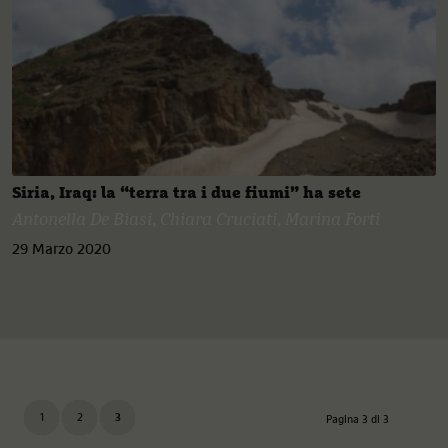
Siria, Iraq: la “terra tra i due fiumi” ha sete
Antonella De Biasi
,
Chiara Cruciati
,
Marina Forti
29 Marzo 2020
1
2
3
Pagina 3 di 3