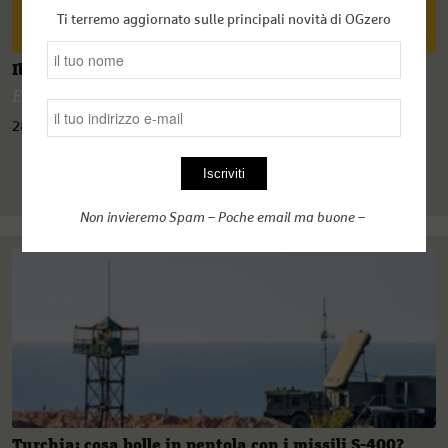
Ti terremo aggiornato sulle principali novità di OGzero
Il vecchio sogno sionista lambisce il Sudan
Eric Salerno
28 Ottobre 2020
Non invieremo Spam – Poche email ma buone –
Turchia: cosa bolle in pentola con i missili S-400?