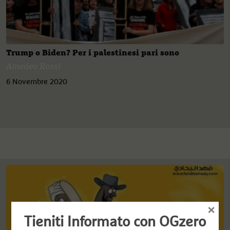
Trump o Biden? Per i palestinesi pari sono
Amedeo Rossi
6 Novembre 2020
×
Tieniti Informato con OGzero