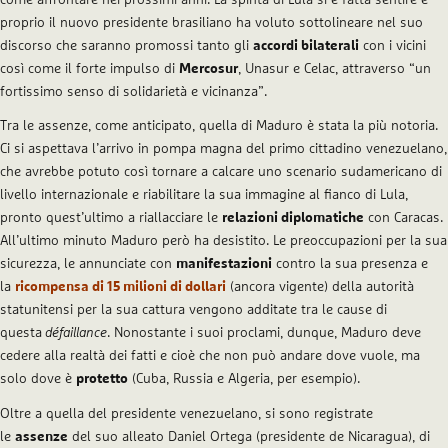
proprio il nuovo presidente brasiliano ha voluto sottolineare nel suo
discorso che saranno promossi tanto gli
accordi bilaterali
con i vicini
così come il forte impulso di
Mercosur
, Unasur e Celac, attraverso “un
fortissimo senso di solidarietà e vicinanza”.
Tra le assenze, come anticipato, quella di Maduro è stata la più notoria.
Ci si aspettava l’arrivo in pompa magna del primo cittadino venezuelano,
che avrebbe potuto così tornare a calcare uno scenario sudamericano di
livello internazionale e riabilitare la sua immagine al fianco di Lula,
pronto quest’ultimo a riallacciare le
relazioni diplomatiche
con Caracas.
All’ultimo minuto Maduro però ha desistito. Le preoccupazioni per la sua
sicurezza, le annunciate con
manifestazioni
contro la sua presenza e
la
ricompensa di 15 milioni di dollari
(ancora vigente) della autorità
statunitensi per la sua cattura vengono additate tra le cause di
questa
défaillance
. Nonostante i suoi proclami, dunque, Maduro deve
cedere alla realtà dei fatti e cioè che non può andare dove vuole, ma
solo dove è
protetto
(Cuba, Russia e Algeria, per esempio).
Oltre a quella del presidente venezuelano, si sono registrate
le
assenze
del suo alleato Daniel Ortega (presidente de Nicaragua), di