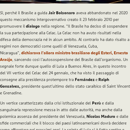
Sì
, perché il Brasile a guida
Jair Bolsonaro
aveva abbandonato nel 2020
questo meccanismo intergovernativo creato il 23 febbraio 2010 per
promuovere il
dialogo
nella regione. “Il Brasile ha deciso di sospendere
la sua partecipazione alla Celac. La Celac non ha avuto risultati nella
difesa della democrazia né in alcun ambito. Al contrario ha dato risalto a
regimi non democratici come quelli di Venezuela, Cuba,
Nicaragua”,
dichiarava l’allora ministro brasiliano degli Esteri, Ernesto
Araújo
, sancendo così l’autosospensione del Brasile dall’organismo. Un
segnale forte dunque quello di Lula a Buenos Aires, in questo incontro
del VII vertice del Celac del 24 gennaio, che ha visto il passaggio di
consegne alla presidenza protempore tra
Fernández
e
Ralph
Gonsalves,
presidente quest’ultimo dello stato caraibico di Saint Vincent
e Grenadine.
Un vertice caratterizzato dalla crisi istituzionale del
Perù
e dalla
sanguinaria repressione messa in atto dalle autorità, ma anche dalla
polemica assenza del presidente del Venezuela,
Nicolas Maduro
e dalle
sfide commerciali che il blocco dei paesi latinoamericani dovrà decidere
come affrontare nei prossimi anni. La spinta di Lula si è fatta sentire e