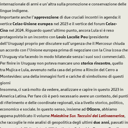
internazionale di armi e un’altra sulla promozione e conservazione delle
lingue indigene.
Importante anche l’
approvazione
di due cruciali incontri in agenda: il
vertice
Celac-Unione europea
nel 2023 e il vertice del forum
Celac-
Cina
nel 2024. Riguardo quest’ultimo punto, ancora Lula si è reso
protagonista in un incontro con
Louis Lacalle Pou
(presidente
dell’Uruguay) proprio per discutere sull’urgenza che il Mercosur chiuda
un accordo con l’Unione europea prima di negoziare con la Cina (cosa che
l’Uruguay sta facendo in modo bilaterale senza i suoi soci commerciali).
Per finire in Uruguay non poteva mancare uno
storico rincontro
, quello
tra Mujica e Lula, avvenuto nella casa del primo a Rincón del Cerro a
Montevideo: una della immagini forti e cariche di simbolismo di questi
giorni
Insomma, ci sarà molto da vedere, analizzare e capire in questo 2023 in
America Latina. Per fare ciò è però necessario avere un contesto, dei punti
di riferimento e delle coordinate regionali, sia a livello storico, politico,
economico e sociale. In questo senso, insieme ad
OGzero
, abbiamo
appena pubblicato il volume
Moleskine Sur. Taccuini dal Latinoamerica
,
che raccoglie le mie analisi di geopolitica degli ultimi
due
anni
, passati in