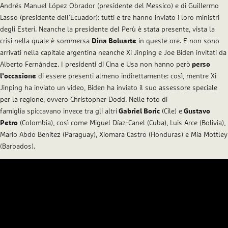
Andrés Manuel López Obrador (presidente del Messico) e di Guillermo
Lasso (presidente dell’Ecuador): tutti e tre hanno inviato i loro ministri
degli Esteri. Neanche la presidente del Perù è stata presente, vista la
crisi nella quale è sommersa
Dina Boluarte
in queste ore. E non sono
arrivati nella capitale argentina neanche Xi Jinping e Joe Biden invitati da
Alberto Fernández. I presidenti di Cina e Usa non hanno però
perso
l’occasione
di essere presenti almeno indirettamente: così, mentre Xi
Jinping ha inviato un video, Biden ha inviato il suo assessore speciale
per la regione, ovvero Christopher Dodd. Nelle foto di
famiglia spiccavano invece tra gli altri
Gabriel Boric
(Cile) e
Gustavo
Petro
(Colombia), così come Miguel Díaz-Canel (Cuba), Luis Arce (Bolivia),
Mario Abdo Benitez (Paraguay), Xiomara Castro (Honduras) e Mia Mottley
(Barbados).