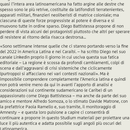
quasi l’intera area latinoamericana ha fatto argine alle destre che
spesso sono le più retrive, costituite da latifondisti terratenientes,
apparati militari, finanzieri neoliberisti di matrice coloniale; ma
ciascuna di queste forze progressiste al potere è diversa e si
muovono tutte in ordine sparso. Diego Battistessa propone di non
perdere di vista alcuni dei protagonisti piuttosto che altri per sperare
di resistere al ritorno della risacca destrorsa…
«Sono settimane intense quelle che ci stanno portando verso la fine
del 2022 in America Latina e nei Caraibi. – ha scritto Diego nel suo
canale Linkedin proprio il giorno in cui usciva questa sua fatica
editoriale – La regione è scossa da profondi cambiamenti, colpi di
scena e dall’aggravarsi di crisi sistemiche che ciclicamente
(purtroppo) si affacciano nei vari contesti nazionali». Ma è
impossibile comprendere completamente l’America latina e quindi
non potrà venire meno da qui in avanti l’apporto di analisi e
considerazioni sul continente sudamericano (e Caribe) di un
appassionato come Diego Battistessa – ma anche da parte del suo
amico e mentore Alfredo Somoza, o lo stimato Davide Matrone, con
la prefattrice Paola Ramello e, suo tramite, il monitoraggio di
Amnesty – e questa loro pulsione a capire ci consentirà di
continuare a proporre in questo Studium materiali per proiettare una
luce il più autentica e adatta possibile sugli angoli più oscuri del
Latinoamerica.