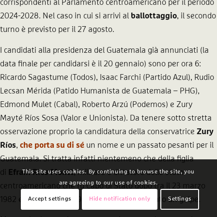
corrispondenti al Parlamento centroamericano per il periodo
2024-2028. Nel caso in cui si arrivi al
ballottaggio
, il secondo
turno è previsto per il 27 agosto.
I candidati alla presidenza del Guatemala già annunciati (la
data finale per candidarsi è il 20 gennaio) sono per ora 6:
Ricardo Sagastume (Todos), Isaac Farchi (Partido Azul), Rudio
Lecsan Mérida (Patido Humanista de Guatemala – PHG),
Edmond Mulet (Cabal), Roberto Arzú (Podemos) e Zury
Mayté Ríos Sosa (Valor e Unionista). Da tenere sotto stretta
osservazione proprio la candidatura della conservatrice
Zury
Ríos
,
che porta su di sé
un nome e un passato pesanti per il
Guatemala. Si tratta infatti nientemeno che della figlia
di
Efraín Ríos Montt
, militare e dittatore dello stato
This site uses cookies. By continuing to browse the site, you
are agreeing to our use of cookies.
centroamericano che fu Capo di Stato dopo tra il 23 marzo
1982 e l’8 agosto del 1983, dopo aver realizzato un golpe.
Accept settings
Hide notification only
Settings