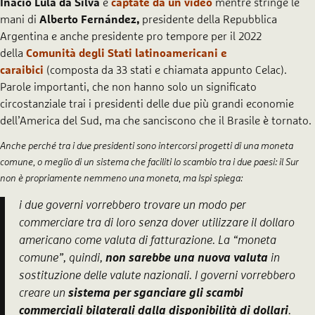
Inácio Lula da Silva
e
captate da un video
mentre stringe le
mani di
Alberto Fernández,
presidente della Repubblica
Argentina e anche presidente pro tempore per il 2022
della
Comunità degli Stati latinoamericani e
caraibici
(composta da 33 stati e chiamata appunto Celac).
Parole importanti, che non hanno solo un significato
circostanziale trai i presidenti delle due più grandi economie
dell’America del Sud, ma che sanciscono che il Brasile è tornato.
Anche perché tra i due presidenti sono intercorsi progetti di una moneta
comune, o meglio di un sistema che faciliti lo scambio tra i due paesi: il Sur
non è propriamente nemmeno una moneta, ma Ispi spiega:
i due governi vorrebbero trovare un modo per
commerciare tra di loro senza dover utilizzare il dollaro
americano come valuta di fatturazione. La “moneta
comune”, quindi,
non sarebbe una nuova valuta
in
sostituzione delle valute nazionali. I governi vorrebbero
creare un
sistema per sganciare gli scambi
commerciali bilaterali dalla disponibilità di dollari
.