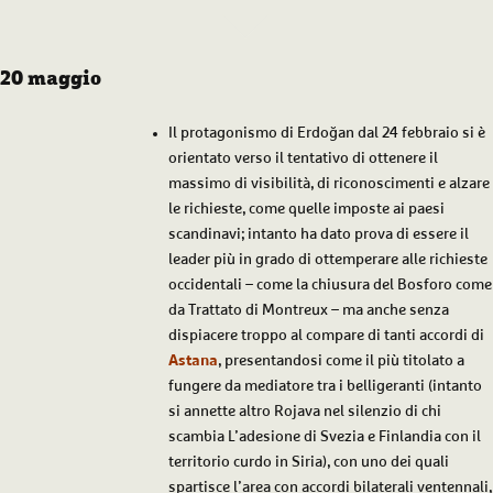
20 maggio
Il protagonismo di Erdoğan dal 24 febbraio si è
orientato verso il tentativo di ottenere il
massimo di visibilità, di riconoscimenti e alzare
le richieste, come quelle imposte ai paesi
scandinavi; intanto ha dato prova di essere il
leader più in grado di ottemperare alle richieste
occidentali – come la chiusura del Bosforo come
da Trattato di Montreux – ma anche senza
dispiacere troppo al compare di tanti accordi di
Astana
, presentandosi come il più titolato a
fungere da mediatore tra i belligeranti (intanto
si annette altro Rojava nel silenzio di chi
scambia L’adesione di Svezia e Finlandia con il
territorio curdo in Siria), con uno dei quali
spartisce l’area con accordi bilaterali ventennali,