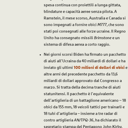
spesa continua con proiettili a lunga gittata,
blindature e capacità aeree senza pilota. A
Ramstein, il mese scorso, Australia e Canada si
sono impegnati a fornire obici
M777
, che sono
stati poi consegnati alle forze ucraine. Il Regno
Unito ha consegnato missili
Brimstone
e un
sistema di difesa aerea a corto raggio.
Nei giorni scorsi Biden ha firmato un pacchetto
di aiuti all’Ucraina da 40 miliardi di dollari e ha
inviato gli ultimi
100 milioni di dollari di obici
e
altre armi del precedente pacchetto da 13,6
miliardi di dollari approvato dal Congresso a
marzo. Si tratta della decima tranche di aiuti
statunitensi. Il pacchetto è l’equivalente
dell’artiglieria di un battaglione americano – 18
obici da 155 mm, 18 veicoli tattici per trainarli e
18 tubi d’artiglieria – insieme a tre radar di
contro artiglieria
AN/TPQ-36
, ha dichiarato il
segretario stampa del Pentagono John Kirby.