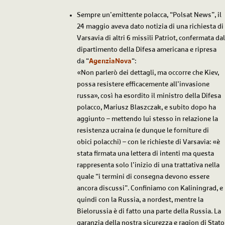
Sempre un’emittente polacca, “Polsat News”, il
24 maggio aveva dato notizia di una richiesta di
Varsavia di altri 6 missili Patriot, confermata dal
dipartimento della Difesa americana e ripresa
da “
AgenziaNova
“:
«Non parlerò dei dettagli, ma occorre che Kiev,
possa resistere efficacemente all’invasione
russa», così ha esordito il ministro della Difesa
polacco, Mariusz Blaszczak, e subito dopo ha
aggiunto – mettendo lui stesso in relazione la
resistenza ucraina (e dunque le forniture di
obici polacchi) – con le richieste di Varsavia: «è
stata firmata una lettera di intenti ma questa
rappresenta solo l’inizio di una trattativa nella
quale “i termini di consegna devono essere
ancora discussi”. Confiniamo con Kaliningrad, e
quindi con la Russia, a nordest, mentre la
Bielorussia è di fatto una parte della Russia. La
garanzia della nostra sicurezza e ragion di Stato