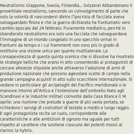
Neutralismo: Giappone, Svezia, Finlandia… Svizzera! Abbandonano il
proverbiale neutralismo, sancendo un coinvolgimento di parte che
solo la volontà di nascondersi dietro l’ipocrisia di facciata aveva
salvaguardato finora e che la guerra dichiarata ha frantumato: vero
cambio epocale dal 24 febbraio. Puramente mediatico, perché lo
sbandierato neutralismo era solo una facciata che salvaguardava
l’immagine di un mondo congelato in uno specchio ormai in
frantumi da tempo e i cui frammenti non sono più in grado di
restituire una visione unica per quanto multilaterale. La
consapevolezza di questa quinta scenica che si dissolve ha mostrato
le strategie belliche che erano in atto consentendo ai protagonisti di
cercare alleanze stipulate anche attraverso l’adozione di armi di
produzione nazionale che possono agevolare scelte di campo nella
grande campagna acquisti in atto sullo scacchiere internazionale. Si
vedano in particolare gli arcipelaghi del Pacifico meridionale o le
manovre intorno all’Artico e l’estensione dell’ombrello Nato agli
Scandinavi e le industrie militari coinvolte dalla Casa Bianca il 14
aprile: una riunione che prelude a guerre di più vasta portata, se
richiedono i servigi di costruttori di testate a medio e lungo raggio.
E ogni protagonista recita un ruolo, corrispondente alle
caratteristiche e alle ambizioni di ognuno ma uguale per tutti
rispetto al carattere che sostiene ciascuno dei potenti mossi al
riarmo: la hybris.