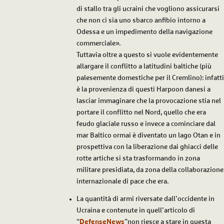
di stallo tra gli ucraini che vogliono assicurarsi
che non ci sia uno sbarco anfibio intorno a
Odessa e un impedimento della navigazione
commerciale».
Tuttavia oltre a questo si vuole evidentemente
allargare il conflitto a latitudini baltiche (più
palesemente domestiche per il Cremlino): infatti
è la provenienza di questi Harpoon danesi a
lasciar immaginare che la provocazione stia nel
portare il conflitto nel Nord, quello che era
feudo glaciale russo e invece a cominciare dal
mar Baltico ormai è diventato un lago Otan e in
prospettiva con la liberazione dai ghiacci delle
rotte artiche si sta trasformando in zona
militare presidiata, da zona della collaborazione
internazionale di pace che era.
La quantità di armi riversate dall’occidente in
Ucraina e contenute in quell’articolo di
“
DefenseNews
”non riesce a stare in questa