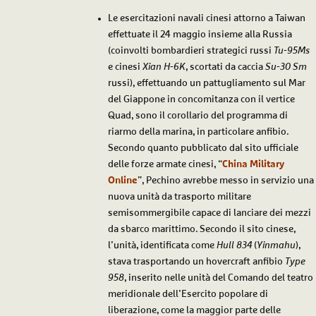
Le esercitazioni navali cinesi attorno a Taiwan
effettuate il 24 maggio insieme alla Russia
(coinvolti bombardieri strategici russi
Tu-95Ms
e cinesi
Xian H-6K
, scortati da caccia
Su-30 Sm
russi), effettuando un pattugliamento sul Mar
del Giappone in concomitanza con il vertice
Quad, sono il corollario del programma di
riarmo della marina, in particolare anfibio.
Secondo quanto pubblicato dal sito ufficiale
delle forze armate cinesi, “
China Military
Online
”, Pechino avrebbe messo in servizio una
nuova unità da trasporto militare
semisommergibile capace di lanciare dei mezzi
da sbarco marittimo. Secondo il sito cinese,
l’unità, identificata come
Hull 834
(
Yinmahu
),
stava trasportando un hovercraft anfibio
Type
958
, inserito nelle unità del Comando del teatro
meridionale dell’Esercito popolare di
liberazione, come la maggior parte delle