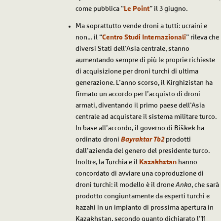
come pubblica “
Le Point
” il 3 giugno.
Ma soprattutto vende droni a tutti: ucraini e
non… il “
Centro Studi Internazionali
” rileva che
diversi Stati dell’Asia centrale, stanno
aumentando sempre di più le proprie richieste
di acquisizione per droni turchi di ultima
generazione. L’anno scorso, il Kirghizistan ha
firmato un accordo per l’acquisto di droni
armati, diventando il primo paese dell’Asia
centrale ad acquistare il sistema militare turco.
In base all’accordo, il governo di Biškek ha
ordinato droni
Bayraktar Tb2
prodotti
dall’azienda del genero del presidente turco.
Inoltre, la Turchia e il
Kazakhstan
hanno
concordato di avviare una coproduzione di
droni turchi: il modello è il drone
Anka
, che sarà
prodotto congiuntamente da esperti turchi e
kazaki in un impianto di prossima apertura in
Kazakhstan, secondo quanto dichiarato l’11