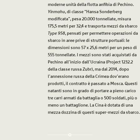
moderne unità della flotta anfibia di Pechino.
Yinmahu
, di classe “Hansa Sonderberg
modificata”, pesa 20.000 tonnellate, misura
175,5 metri per 32,4 e trasporta mezzi da sbarco
Type 958
, pensati per permettere operazioni da
sbarco in aree prive di strutture portuali: le
dimensioni sono 57 x 25,6 metri per un peso di
555 tonnellate. I mezzi sono stati acquistati da
Pechino all’inizio dall’Ucraina (Project 1232.2
della classe russa Zubr), ma dal 2014, dopo
l’annessione russa della Crimea dov’erano
prodotti, il contratto è passato a Mosca. Questi
natanti sono in grado di portare a pieno carico
tre carri armati da battaglia o 500 soldati, più o
meno un battaglione. La Cina è dotata di una
mezza dozzina di questi super-mezzi da sbarco.