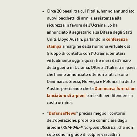
Circa 20 paesi, tra cui l’Italia, hanno annunciato
nuovi pacchetti di armi e assistenza alla
sicurezza in favore dell’Ucraina. Lo ha
annunciato il segretario alla Difesa degli Stati
Uniti, Lloyd Austin, parlando in
conferenza
stampa
a margine della riunione virtuale del
Gruppo di contatto con l’Ucraina, tenutasi
virtualmente oggi a quasi tre mesi dall’inizio
della guerra in Ucraina. Oltre all’Italia, tra i paesi
che hanno annunciato ulteriori aiuti ci sono
Danimarca, Grecia, Norvegia e Polonia, ha detto
Austin, precisando che la
Danimarca fornirà un
lanciatore di arpioni
e missili per difendere la
costa ucraina.
“
DefenseNews
” precisa meglio i contorni
dell’operazione, proprio a cominciare dagli
arpioni (
RGM-84L-4 Harpoon Block IIs
), che non
solo sono in grado di colpire vascelli in