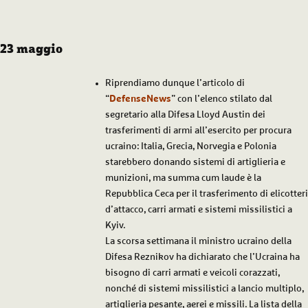
23 maggio
Riprendiamo dunque l’articolo di
“
DefenseNews
” con l’elenco stilato dal
segretario alla Difesa Lloyd Austin dei
trasferimenti di armi all’esercito per procura
ucraino: Italia, Grecia, Norvegia e Polonia
starebbero donando sistemi di artiglieria e
munizioni, ma summa cum laude è la
Repubblica Ceca per il trasferimento di elicotteri
d’attacco, carri armati e sistemi missilistici a
Kyiv.
La scorsa settimana il ministro ucraino della
Difesa Reznikov ha dichiarato che l’Ucraina ha
bisogno di carri armati e veicoli corazzati,
nonché di sistemi missilistici a lancio multiplo,
artiglieria pesante, aerei e missili. La lista della