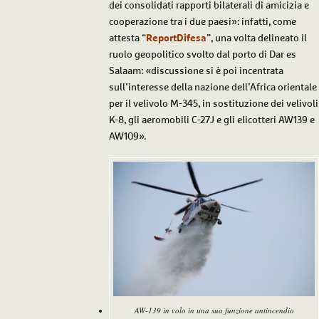
dei consolidati rapporti bilaterali di amicizia e
cooperazione tra i due paesi»: infatti, come
attesta “
ReportDifesa
”, una volta delineato il
ruolo geopolitico svolto dal porto di Dar es
Salaam: «discussione si è poi incentrata
sull’interesse della nazione dell’Africa orientale
per il velivolo M-345, in sostituzione dei velivoli
K-8, gli aeromobili C-27J e gli elicotteri AW139 e
AW109».
AW-139 in volo in una sua funzione antincendio