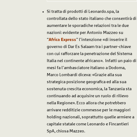
Si tratta di prodotti di Leonardo.spa, la
controllata dello stato italiano che consentirà di
aumentare le sporadiche relazioni tra le due
nazioni: evidente per Antonio Mazzeo su
“
Africa Express
” l’intenzione «di inserire il
governo di Dar Es Salaam tra i partner-chiave
con cui rafforzare la penetrazione del
Sistema
Italia
nel continente africano». Infatti un paio di
mesi fa l’ambasciatore italiano a Dodoma,
Marco Lombardi diceva: «Grazie alla sua
strategica posizione geografica ed alla sua
sostenuta crescita economica, la Tanzania sta
continuando ad acquisire un ruolo di rilievo
nella Regione». Ecco allora che potrebbero
arrivare redditizie commesse per le maggiori
holding nazionali, soprattutto quelle armiere a
capitale statale come Leonardo e Fincantieri
SpA, chiosa Mazzeo.