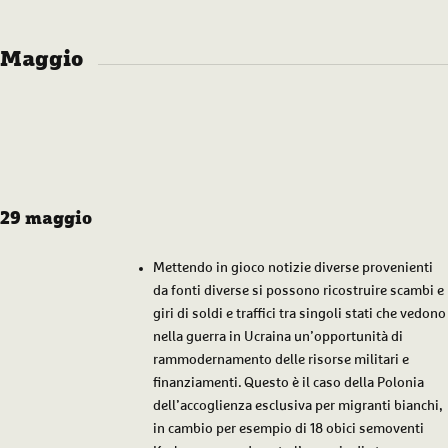
Maggio
29 maggio
Mettendo in gioco notizie diverse provenienti
da fonti diverse si possono ricostruire scambi e
giri di soldi e traffici tra singoli stati che vedono
nella guerra in Ucraina un’opportunità di
rammodernamento delle risorse militari e
finanziamenti. Questo è il caso della Polonia
dell’accoglienza esclusiva per migranti bianchi,
in cambio per esempio di 18 obici semoventi