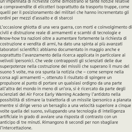
un’impennata di richieste come dimostrano le tante notizie relative
a compravendite di elicotteri (soprattutto da trasporto truppe, come
quelli per il posizionamento dei militari che hanno incrementato gli
ordini per mezzi d’assalto e di sbarco)
L’occasione ghiotta di una vera guerra, con morti e coinvolgimento di
civili e distruzione reale di armamenti e scambi di tecnologie e
know-how tra nazioni oltre a aumentare fortemente la richiesta di
costruzione e vendita di armi, ha dato una spinta ai più avanzati
laboratori scientifici: abbiamo documentato in maggio anche e
soprattutto l’avanzamento della ricerca applicata in particolare ai
velivoli ipersonici. Che vede contrapposti gli scienziati delle due
superpotenze nella costruzione dei missili che superano il muro del
suono 5 volte, ma ora spunta la notizia che – come sempre nella
corsa agli armamenti –, ottenuto il risultato di spingere un
propulsore al punto di portare un qualsiasi ordigno da una parte
all’altra del mondo in meno di un’ora, si è ricercato da parte degli
scienziati del Air Force Early Warning Academy l’antidoto nella
possibilità di stimare la traiettoria di un missile ipersonico a planata
mentre si dirige verso un bersaglio a una velocità superiore a cinque
volte quella del suono, sviluppando una tecnologia di intelligenza
artificiale in grado di avviare una risposta di contrasto con un
anticipo di tre minuti. Rimangono 8 secondi per non sbagliare
l’intercettazione.