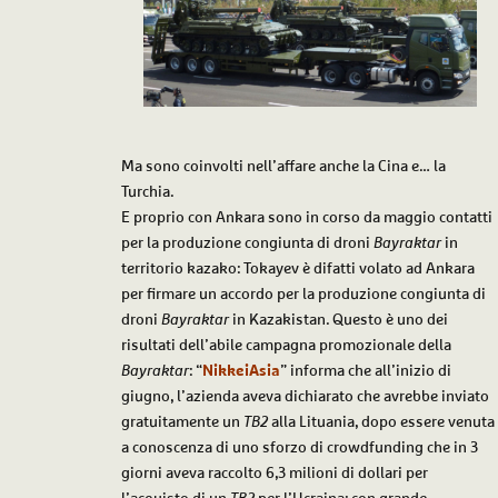
Ma sono coinvolti nell’affare anche la Cina e… la
Turchia.
E proprio con Ankara sono in corso da maggio contatti
per la produzione congiunta di droni
Bayraktar
in
territorio kazako: Tokayev è difatti volato ad Ankara
per firmare un accordo per la produzione congiunta di
droni
Bayraktar
in Kazakistan. Questo è uno dei
risultati dell’abile campagna promozionale della
Bayraktar
: “
NikkeiAsia
” informa che all’inizio di
giugno, l’azienda aveva dichiarato che avrebbe inviato
gratuitamente un
TB2
alla Lituania, dopo essere venuta
a conoscenza di uno sforzo di crowdfunding che in 3
giorni aveva raccolto 6,3 milioni di dollari per