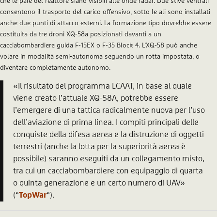
che le pale del reattore siano visibili alle onde radar. Due stive ventrali
consentono il trasporto del carico offensivo, sotto le ali sono installati
anche due punti di attacco esterni. La formazione tipo dovrebbe essere
costituita da tre droni XQ-58a posizionati davanti a un
cacciabombardiere guida F-15EX o F-35 Block 4. L’XQ-58 può anche
volare in modalità semi-autonoma seguendo un rotta impostata, o
diventare completamente autonomo.
«Il risultato del programma LCAAT, in base al quale
viene creato l’attuale XQ-58A, potrebbe essere
l’emergere di una tattica radicalmente nuova per l’uso
dell’aviazione di prima linea. I compiti principali delle
conquiste della difesa aerea e la distruzione di oggetti
terrestri (anche la lotta per la superiorità aerea è
possibile) saranno eseguiti da un collegamento misto,
tra cui un cacciabombardiere con equipaggio di quarta
o quinta generazione e un certo numero di UAV»
(“
TopWar
“).