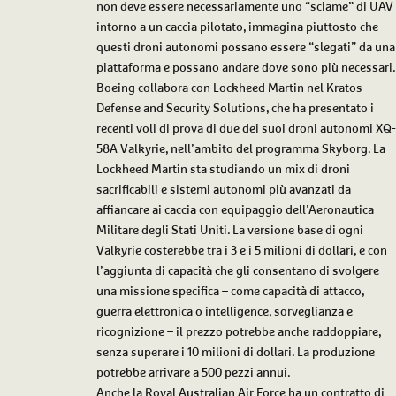
non deve essere necessariamente uno “sciame” di UAV
intorno a un caccia pilotato, immagina piuttosto che
questi droni autonomi possano essere “slegati” da una
piattaforma e possano andare dove sono più necessari.
Boeing collabora con Lockheed Martin nel Kratos
Defense and Security Solutions, che ha presentato i
recenti voli di prova di due dei suoi droni autonomi XQ-
58A Valkyrie, nell’ambito del programma Skyborg. La
Lockheed Martin sta studiando un mix di droni
sacrificabili e sistemi autonomi più avanzati da
affiancare ai caccia con equipaggio dell’Aeronautica
Militare degli Stati Uniti. La versione base di ogni
Valkyrie costerebbe tra i 3 e i 5 milioni di dollari, e con
l’aggiunta di capacità che gli consentano di svolgere
una missione specifica – come capacità di attacco,
guerra elettronica o intelligence, sorveglianza e
ricognizione – il prezzo potrebbe anche raddoppiare,
senza superare i 10 milioni di dollari. La produzione
potrebbe arrivare a 500 pezzi annui.
Anche la Royal Australian Air Force ha un contratto di