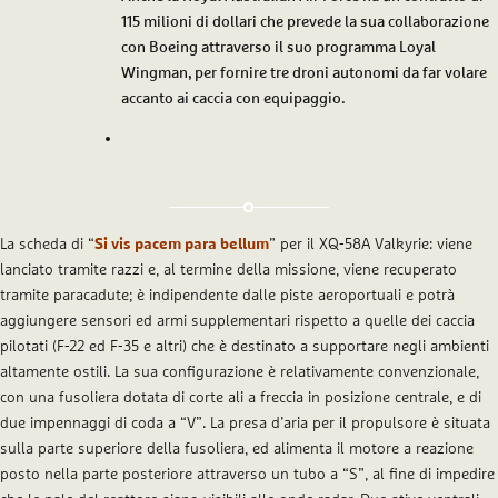
115 milioni di dollari che prevede la sua collaborazione
con Boeing attraverso il suo programma Loyal
Wingman, per fornire tre droni autonomi da far volare
accanto ai caccia con equipaggio.
La scheda di “
Si vis pacem para bellum
” per il XQ-58A Valkyrie: viene
lanciato tramite razzi e, al termine della missione, viene recuperato
tramite paracadute; è indipendente dalle piste aeroportuali e potrà
aggiungere sensori ed armi supplementari rispetto a quelle dei caccia
pilotati (F-22 ed F-35 e altri) che è destinato a supportare negli ambienti
altamente ostili. La sua configurazione è relativamente convenzionale,
con una fusoliera dotata di corte ali a freccia in posizione centrale, e di
due impennaggi di coda a “V”. La presa d’aria per il propulsore è situata
sulla parte superiore della fusoliera, ed alimenta il motore a reazione
posto nella parte posteriore attraverso un tubo a “S”, al fine di impedire