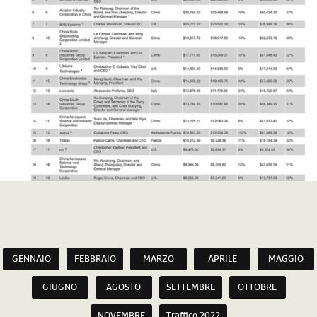
GENNAIO
FEBBRAIO
MARZO
APRILE
MAGGIO
GIUGNO
AGOSTO
SETTEMBRE
OTTOBRE
NOVEMBRE
Traffico 2022