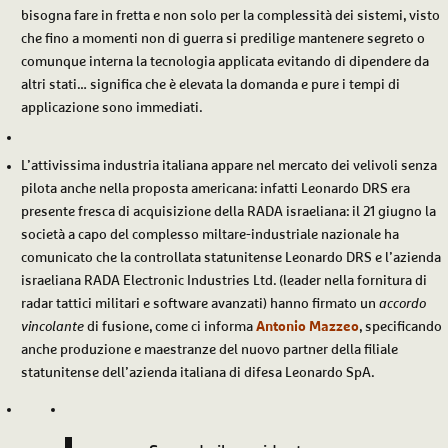
bisogna fare in fretta e non solo per la complessità dei sistemi, visto
che fino a momenti non di guerra si predilige mantenere segreto o
comunque interna la tecnologia applicata evitando di dipendere da
altri stati… significa che è elevata la domanda e pure i tempi di
applicazione sono immediati.
L’attivissima industria italiana appare nel mercato dei velivoli senza
pilota anche nella proposta americana: infatti Leonardo DRS era
presente fresca di acquisizione della RADA israeliana: il 21 giugno la
società a capo del complesso miltare-industriale nazionale ha
comunicato che la controllata statunitense Leonardo DRS e l’azienda
israeliana RADA Electronic Industries Ltd. (leader nella fornitura di
radar tattici militari e software avanzati) hanno firmato un
accordo
vincolante
di fusione, come ci informa
Antonio Mazzeo
, specificando
anche produzione e maestranze del nuovo partner della filiale
statunitense dell’azienda italiana di difesa Leonardo SpA.