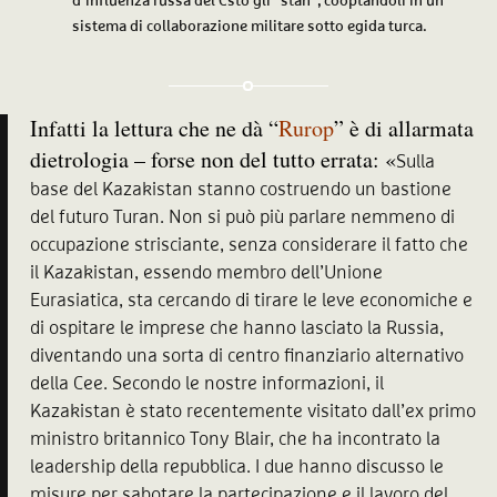
d’influenza russa del Csto gli “stan”, cooptandoli in un
sistema di collaborazione militare sotto egida turca.
Infatti la lettura che ne dà “
Rurop
” è di allarmata
dietrologia – forse non del tutto errata: «
Sulla
base del Kazakistan stanno costruendo un bastione
del futuro Turan. Non si può più parlare nemmeno di
occupazione strisciante, senza considerare il fatto che
il Kazakistan, essendo membro dell’Unione
Eurasiatica, sta cercando di tirare le leve economiche e
di ospitare le imprese che hanno lasciato la Russia,
diventando una sorta di centro finanziario alternativo
della Cee. Secondo le nostre informazioni, il
Kazakistan è stato recentemente visitato dall’ex primo
ministro britannico Tony Blair, che ha incontrato la
leadership della repubblica. I due hanno discusso le
misure per sabotare la partecipazione e il lavoro del