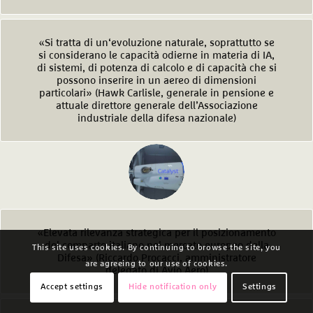
«Si tratta di un‘evoluzione naturale, soprattutto se
si considerano le capacità odierne in materia di IA,
di sistemi, di potenza di calcolo e di capacità che si
possono inserire in un aereo di dimensioni
particolari» (Hawk Carlisle, generale in pensione e
attuale direttore generale dell’Associazione
industriale della difesa nazionale)
«Elevata rilevanza strategica per il posizionamento
del comparto italiano nel mercato europeo della
This site uses cookies. By continuing to browse the site, you
Difesa» (Riccardo Procacci, amministratore
are agreeing to our use of cookies.
delegato di Avio Aero)
Accept settings
Hide notification only
Settings