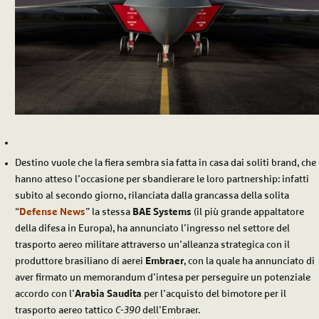
Destino vuole che la fiera sembra sia fatta in casa dai soliti brand, che
hanno atteso l’occasione per sbandierare le loro partnership: infatti
subito al secondo giorno, rilanciata dalla grancassa della solita
“
Defense News
” la stessa
BAE Systems
(il più grande appaltatore
della difesa in Europa), ha annunciato l’ingresso nel settore del
trasporto aereo militare attraverso un’alleanza strategica con il
produttore brasiliano di aerei
Embraer
, con la quale ha annunciato di
aver firmato un memorandum d’intesa per perseguire un potenziale
accordo con l’
Arabia Saudita
per l’acquisto del bimotore per il
trasporto aereo tattico
C-390
dell’Embraer.