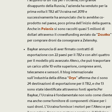
l’acquisto di un
TB2
per l’Ucraina; con grande
disappunto della Russia, l’azienda ha venduto per la
prima volta il TB2 all’Ucraina nel 2019 e
successivamente ha annunciato che lo avrebbe co-
prodotto nel paese, poco prima dell’inizio della guerra.
Anche in
Polonia
si sono raccolti quasi 5 milioni di
dollari attraverso il crowdfunding avviato da “
Zrzutka
”
per comprare droni da consegnare a Zelensky.
Baykar annuncia di aver firmato contratti di
esportazione con 22 paesi per il
TB2
e con altri quattro
per il modello più avanzato
Akıncı
, che può trasportare
un carico utile 10 volte superiore, comprese armi,
telecamere e sensori. Il blog internazionale
sull’industria della difesa “
Oryx
” afferma che ci sono
24 destinazioni di esportazione per il TB2, e che 13
sono state identificate attraverso fonti aperte.Per
Baykar, l’Ucraina è fondamentale non solo come cliente
ma anche come fornitore di componenti chiave per i
suoi droni. L’Ucraina fornisce i motori per l’
Akıncı
e per