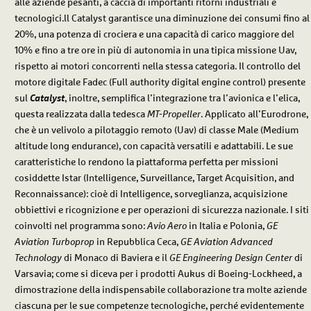
alle aziende pesanti, a caccia di importanti ritorni industriali e
tecnologici.ll Catalyst garantisce una diminuzione dei consumi fino al
20%, una potenza di crociera e una capacità di carico maggiore del
10% e fino a tre ore in più di autonomia in una tipica missione Uav,
rispetto ai motori concorrenti nella stessa categoria. Il controllo del
motore digitale Fadec (Full authority digital engine control) presente
sul
Catalyst
, inoltre, semplifica l’integrazione tra l’avionica e l’elica,
questa realizzata dalla tedesca
MT-Propeller
. Applicato all’Eurodrone,
che è un velivolo a pilotaggio remoto (Uav) di classe Male (Medium
altitude long endurance), con capacità versatili e adattabili. Le sue
caratteristiche lo rendono la piattaforma perfetta per missioni
cosiddette Istar (Intelligence, Surveillance, Target Acquisition, and
Reconnaissance): cioè di Intelligence, sorveglianza, acquisizione
obbiettivi e ricognizione e per operazioni di sicurezza nazionale. I siti
coinvolti nel programma sono:
Avio Aero
in Italia e Polonia,
GE
Aviation Turboprop
in Repubblica Ceca,
GE Aviation Advanced
Technology
di Monaco di Baviera e il
GE Engineering Design Center
di
Varsavia; come si diceva per i prodotti Aukus di Boeing-Lockheed, a
dimostrazione della indispensabile collaborazione tra molte aziende
ciascuna per le sue competenze tecnologiche, perché evidentemente