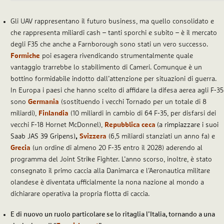
Gli UAV rappresentano il futuro business, ma quello consolidato e
che rappresenta miliardi cash – tanti sporchi e subito – è il mercato
degli F35 che anche a Farnborough sono stati un vero successo.
Formiche
poi esagera rivendicando strumentalmente quale
vantaggio trarrebbe lo stabilimento di Cameri. Comunque è un
bottino formidabile indotto dall’attenzione per situazioni di guerra.
In Europa i paesi che hanno scelto di affidare la difesa aerea agli F-35
sono
Germania
(sostituendo i vecchi Tornado per un totale di 8
miliardi),
Finlandia
(10 miliardi in cambio di 64 F-35, per disfarsi dei
vecchi F-18 Hornet McDonnel),
Repubblica ceca
(a rimpiazzare i suoi
Saab JAS 39 Gripens)
,
Svizzera
(6,5 miliardi stanziati un anno fa) e
Grecia
(un ordine di almeno 20 F-35 entro il 2028) aderendo al
programma del Joint Strike Fighter. L’anno scorso, inoltre, è stato
consegnato il primo caccia alla Danimarca e l’Aeronautica militare
olandese è diventata ufficialmente la nona nazione al mondo a
dichiarare operativa la propria flotta di caccia.
E di nuovo un ruolo particolare se lo ritaglia l’Italia, tornando a una