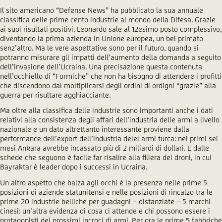
Il sito americano “Defense News” ha pubblicato la sua annuale
classifica delle prime cento industrie al mondo della Difesa. Grazie
ai suoi risultati positivi, Leonardo sale al 12esimo posto complessivo,
diventando la prima azienda in Unione europea, un bel primato
senz’altro. Ma le vere aspettative sono per il futuro, quando si
potranno misurare gli impatti dell’aumento della domanda a seguito
dell’invasione dell’Ucraina. Una precisazione questa contenuta
nell’occhiello di “Formiche” che non ha bisogno di attendere i profitti
che discendono dal moltiplicarsi degli ordini di ordigni “grazie” alla
guerra per risultare agghiacciante.
Ma oltre alla classifica delle industrie sono importanti anche i dati
relativi alla consistenza degli affari dell’industria delle armi a livello
nazionale e un dato altrettanto interessante proviene dalla
performance dell’export dell’industria delel armi turca: nei primi sei
mesi Ankara avrebbe incassato più di 2 miliardi di dollari. E dalle
schede che seguono è facile far risalire alla filiera dei droni, in cui
Bayraktar è leader dopo i successi in Ucraina.
Un altro aspetto che balza agli occhi è la presenza nelle prime 5
posizioni di aziende statunitensi e nelle posizioni di rincalzo tra le
prime 20 industrie belliche per guadagni – distanziate – 5 marchi
cinesi: un’altra evidenza di cosa ci attende e chi possono essere i
protagonisti dei prossimi incroci di armi. Per ora le prime 5 fabbriche