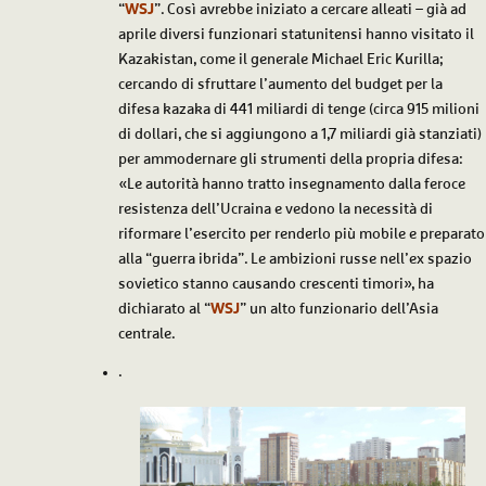
“
WSJ
”. Così avrebbe iniziato a cercare alleati – già ad
aprile diversi funzionari statunitensi hanno visitato il
Kazakistan, come il generale Michael Eric Kurilla;
cercando di sfruttare l’aumento del budget per la
difesa kazaka di 441 miliardi di tenge (circa 915 milioni
di dollari, che si aggiungono a 1,7 miliardi già stanziati)
per ammodernare gli strumenti della propria difesa:
«Le autorità hanno tratto insegnamento dalla feroce
resistenza dell’Ucraina e vedono la necessità di
riformare l’esercito per renderlo più mobile e preparato
alla “guerra ibrida”. Le ambizioni russe nell’ex spazio
sovietico stanno causando crescenti timori», ha
dichiarato al “
WSJ
” un alto funzionario dell’Asia
centrale.
.