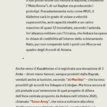
il suo primo drone con motore a reazione, il
Kizilelma
(“Mela Rossa”), di cui Baykar sta producendo i
prototipi. Precedentemente noto come
MIUS
, il
Kizilelma
sarà in grado di volare a velocità
supersoniche, avrà capacità stealth e un carico
massimo di quasi 1,5 tonnellate, secondo l’azienda.
Un’alleanza militare con l’Ucraina, che Ankara ha speso
in chiave di credibilità all’interno dello schieramento
Nato, pur non rompendo tutti i ponti con Mosca nel
quadro degli Accordi di Astana.
Anche verso il Kazakhstan si è registrata una donazione di 3
Anka
– droni meno famosi, sempre prodotti dalla Bayrak,
venduti anche ai tunisini, secondo “
al-Monitor
” – che ha reso
possibili gli accordi tra Tokayev e Erdoğan. Ma forse ancora di
più prelude a un’estensione di quel progetto di difesa
dell’Asia centrale proposto da Ankara nell’ottobre 2020,
chiamato “
Turan Army
”, che mira a sottrarre alla sfera