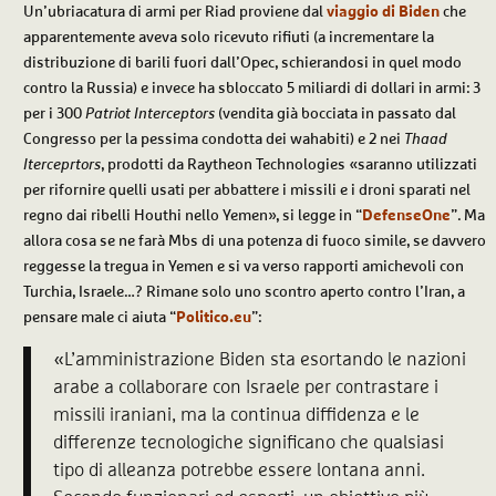
Un’ubriacatura di armi per Riad proviene dal
viaggio di Biden
che
apparentemente aveva solo ricevuto rifiuti (a incrementare la
distribuzione di barili fuori dall’Opec, schierandosi in quel modo
contro la Russia) e invece ha sbloccato 5 miliardi di dollari in armi: 3
per i 300
Patriot Interceptors
(vendita già bocciata in passato dal
Congresso per la pessima condotta dei wahabiti) e 2 nei
Thaad
Iterceprtors
, prodotti da Raytheon Technologies «saranno utilizzati
per rifornire quelli usati per abbattere i missili e i droni sparati nel
regno dai ribelli Houthi nello Yemen», si legge in “
DefenseOne
”. Ma
allora cosa se ne farà Mbs di una potenza di fuoco simile, se davvero
reggesse la tregua in Yemen e si va verso rapporti amichevoli con
Turchia, Israele…? Rimane solo uno scontro aperto contro l’Iran, a
pensare male ci aiuta “
Politico.eu
”:
«L’amministrazione Biden sta esortando le nazioni
arabe a collaborare con Israele per contrastare i
missili iraniani, ma la continua diffidenza e le
differenze tecnologiche significano che qualsiasi
tipo di alleanza potrebbe essere lontana anni.