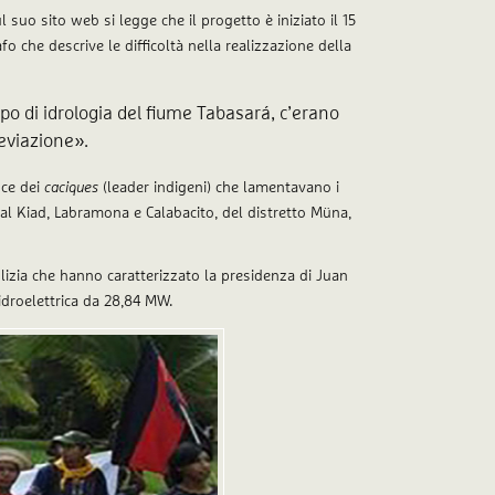
ul suo sito web si legge che il progetto è iniziato il 15
fo che descrive le difficoltà nella realizzazione della
ipo di idrologia del fiume Tabasará, c’erano
deviazione».
nce dei
caciques
(leader indigeni) che lamentavano i
l Kiad, Labramona e Calabacito, del distretto Müna,
olizia che hanno caratterizzato la presidenza di Juan
idroelettrica da 28,84 MW.