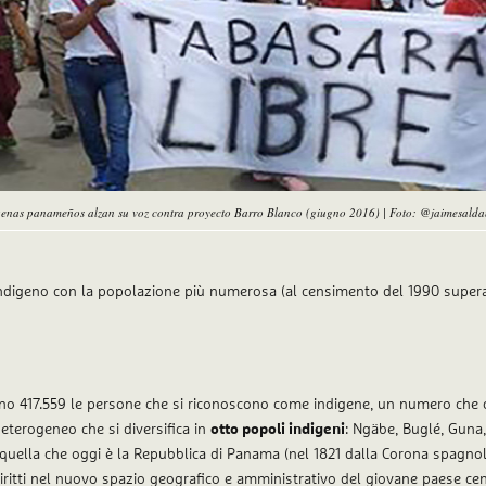
genas panameños alzan su voz contra proyecto Barro Blanco (giugno 2016) | Foto: @jaimesald
ndigeno con la popolazione più numerosa (al censimento del 1990 superava
ono 417.559 le persone che si riconoscono come indigene, un numero che 
eterogeneo che si diversifica in
otto popoli indigeni
: Ngäbe, Buglé, Guna,
 quella che oggi è la Repubblica di Panama (nel 1821 dalla Corona spagnol
iritti nel nuovo spazio geografico e amministrativo del giovane paese cen