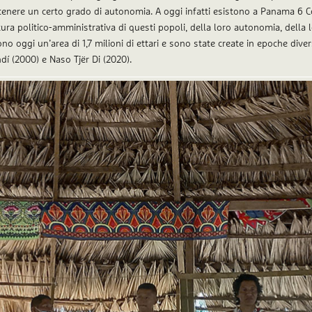
tenere un certo grado di autonomia. A oggi infatti esistono a Panama 6 Co
ra politico-amministrativa di questi popoli, della loro autonomia, della lor
 oggi un’area di 1,7 milioni di ettari e sono state create in epoche div
 (2000) e Naso Tjër Di (2020).