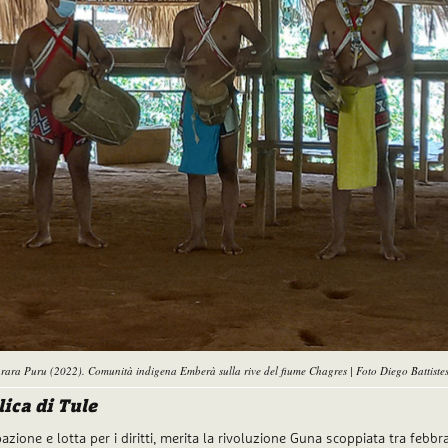
rara Puru (2022). Comunità indigena Emberà sulla rive del fiume Chagres | Foto Diego Battiste
ica di Tule
one e lotta per i diritti, merita la rivoluzione Guna scoppiata tra febbr