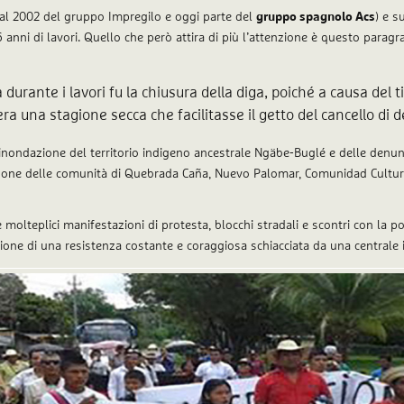
 al 2002 del gruppo Impregilo e oggi parte del
gruppo spagnolo Acs
) e s
6 anni di lavori. Quello che però attira di più l’attenzione è questo paragra
urante i lavori fu la chiusura della diga, poiché a causa del t
ra una stagione secca che facilitasse il getto del cancello di 
’inondazione del territorio indigeno ancestrale Ngäbe-Buglé e delle denu
rsone delle comunità di Quebrada Caña, Nuevo Palomar, Comunidad Cultura
 molteplici manifestazioni di protesta, blocchi stradali e scontri con la p
azione di una resistenza costante e coraggiosa schiacciata da una centrale 