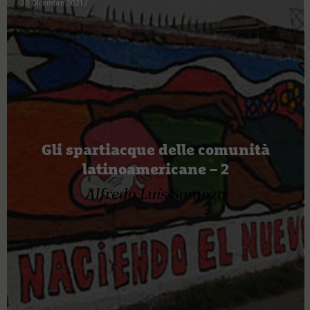
30 Dicembre 2021
/
Gli spartiacque delle comunità
latinoamericane – 2
Alfredo Luís Somoza