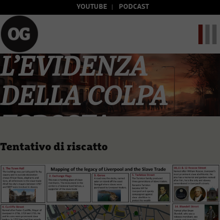
YOUTUBE
PODCAST
L’EVIDENZA
DELLA COLPA
ESPOSTA
Tentativo di riscatto
di Diego Battistessa