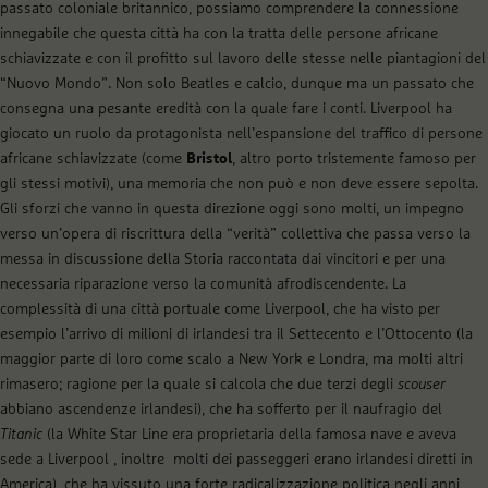
passato coloniale britannico, possiamo comprendere la connessione
innegabile che questa città ha con la tratta delle persone africane
schiavizzate e con il profitto sul lavoro delle stesse nelle piantagioni del
“Nuovo Mondo”. Non solo Beatles e calcio, dunque ma un passato che
consegna una pesante eredità con la quale fare i conti. Liverpool ha
giocato un ruolo da protagonista nell’espansione del traffico di persone
africane schiavizzate (come
Bristol
, altro porto tristemente famoso per
gli stessi motivi), una memoria che non può e non deve essere sepolta.
Gli sforzi che vanno in questa direzione oggi sono molti, un impegno
verso un’opera di riscrittura della “verità” collettiva che passa verso la
messa in discussione della Storia raccontata dai vincitori e per una
necessaria riparazione verso la comunità afrodiscendente. La
complessità di una città portuale come Liverpool, che ha visto per
esempio l’arrivo di milioni di irlandesi tra il Settecento e l’Ottocento (la
maggior parte di loro come scalo a New York e Londra, ma molti altri
rimasero; ragione per la quale si calcola che due terzi degli
scouser
abbiano ascendenze irlandesi), che ha sofferto per il naufragio del
Titanic
(la White Star Line era proprietaria della famosa nave e aveva
sede a Liverpool , inoltre molti dei passeggeri erano irlandesi diretti in
America), che ha vissuto una forte radicalizzazione politica negli anni