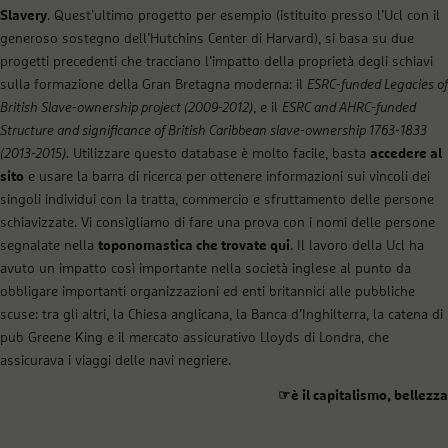
Slavery
. Quest’ultimo progetto per esempio (istituito presso l’Ucl con il
generoso sostegno dell’Hutchins Center di Harvard), si basa su due
progetti precedenti che tracciano l’impatto della proprietà degli schiavi
sulla formazione della Gran Bretagna moderna: il
ESRC-funded Legacies of
British Slave-ownership project (2009-2012)
, e il
ESRC and AHRC-funded
Structure and significance of British Caribbean slave-ownership 1763-1833
(2013-2015).
Utilizzare questo database è molto facile, basta
accedere al
sito
e usare la barra di ricerca per ottenere informazioni sui vincoli dei
singoli individui con la tratta, commercio e sfruttamento delle persone
schiavizzate. Vi consigliamo di fare una prova con i nomi delle persone
segnalate nella
toponomastica che trovate qui
. Il lavoro della Ucl ha
avuto un impatto così importante nella società inglese al punto da
obbligare importanti organizzazioni ed enti britannici alle pubbliche
scuse: tra gli altri, la Chiesa anglicana, la Banca d’Inghilterra, la catena di
pub Greene King e il mercato assicurativo Lloyds di Londra, che
assicurava i viaggi delle navi negriere.
☞è il capitalismo, bellezza