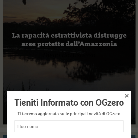
La rapacità estrattivista distrugge
aree protette dell’Amazzonia
Diego Battistessa
×
Tieniti Informato con OGzero
Ti terremo aggiornato sulle principali novità di OGzero