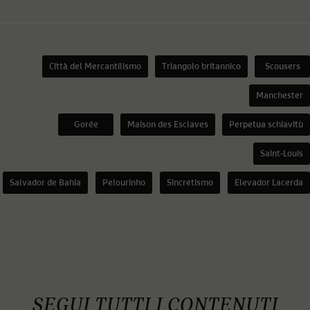
Città del Mercantilismo
Triangolo britannico
Scousers
Manchester
Gorée
Maison des Esclaves
Perpetua schiavitù
Saint-Louis
Salvador de Bahia
Pelourinho
Sincretismo
Elevador Lacerda
SEGUI TUTTI I CONTENUTI