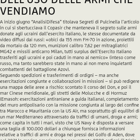
DELL’USO DELLE ARMI CHE
VENDIAMO
A inizio giugno “AnalisiDifesa” titolava Segreti di Pulcinella l’articolo
in cui si sbertucciava il Copasir che manteneva il segreto sulle armi
donate agli ucraini dall’esercito italiano, le stesse documentate da
video diffusi dai russi: «obici da 155 mm FH-70 in azione, proiettili
da mortaio da 120 mm, munizioni calibro 7,62 per mitragliatrici
MG42 e missili anticarro Milan, tutti surplus dell’Esercito Italiano
trasferiti agli ucraini e poi caduti in mano al nemico» (inteso come
russo, ma tanto sarebbero state in mano ai non meno inquietanti
combattenti del battaglione Azov).
Seguendo spedizioni e trasferimenti di ordigni – ma anche
esercitazioni congiunte e collaborazioni in missioni – si può redigere
una mappa delle aree a rischio: scontato il corso del Don, e poi il
mar Cinese meridionale, gli stretti delle Molucche e di Hormuz
(Emasoh: esercitazioni antiraniane a guida italiana), completamento
del muro antipolisario con la missione congiunta al largo del confine
tra Marocco e Mauritania con la US Air, ma soprattutto gli equilibri di
un mar Mediterraneo attraversato da traffici di umani, droga e armi;
come capita in tutti i mari, visto che US Navy è disposta a versare
una taglia di 100.000 dollari a chiunque fornisca informazioni
relative a traffici di armi e droga nei pressi del Golfo di Aden, dove