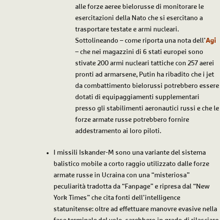
alle forze aeree bielorusse di monitorare le
esercitazioni della Nato che si esercitano a
trasportare testate e armi nucleari.
Sottolineando – come riporta una nota dell’
Agi
– che nei magazzini di 6 stati europei sono
stivate 200 armi nucleari tattiche con 257 aerei
pronti ad armarsene, Putin ha ribadito che i jet
da combattimento bielorussi potrebbero essere
dotati di equipaggiamenti supplementari
presso gli stabilimenti aeronautici russi e che le
forze armate russe potrebbero fornire
addestramento ai loro piloti.
I missili Iskander-M sono una variante del sistema
balistico mobile a corto raggio utilizzato dalle forze
armate russe in Ucraina con una “misteriosa”
peculiarità tradotta da “
Fanpage
” e ripresa dal “New
York Times” che cita fonti dell’intelligence
statunitense: oltre ad effettuare manovre evasive nella