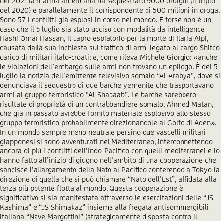
nel 2021 la marina americana ha sequestrato 9000 ordigni (il triplo
del 2020) e parallelamente il corrispondente di 500 milioni in droga.
Sono 57 i conflitti già esplosi in corso nel mondo. E forse non è un
caso che il 6 luglio sia stato ucciso con modalità da intelligence
Hashi Omar Hassan, il capro espiatorio per la morte di Ilaria Alpi,
causata dalla sua inchiesta sul traffico di armi legato al cargo Shifco
carico di militari italo-croati; e, come rileva Michele Giorgio: «anche
le violazioni dell’embargo sulle armi non trovano un epilogo. È del 5
luglio la notizia dell’emittente televisivo somalo “Al-Arabya”, dove si
denunciava il sequestro di due barche yemenite che trasportavano
armi al gruppo terroristico “Al-Shabaab”. Le barche sarebbero
risultate di proprietà di un contrabbandiere somalo, Ahmed Matan,
che già in passato avrebbe fornito materiale esplosivo allo stesso
gruppo terroristico probabilmente direzionandole al Golfo di Aden».
In un mondo sempre meno neutrale persino due vascelli militari
giapponesi si sono avventurati nel Mediterraneo, interconnettendo
ancora di più i conflitti dell’Indo-Pacifico con quelli mediterranei e lo
hanno fatto all’inizio di giugno nell’ambito di una cooperazione che
sancisce l’allargamento della Nato al Pacifico conferendo a Tokyo la
direzione di quella che si può chiamare “Nato dell’Est”, affidata alla
terza più potente flotta al mondo. Questa cooperazione è
significativo si sia manifestata attraverso le esercitazioni delle “JS
Kashima” e “JS Shimakaz” insieme alla fregata antisommergibili
italiana “Nave Margottini” (strategicamente disposta contro il