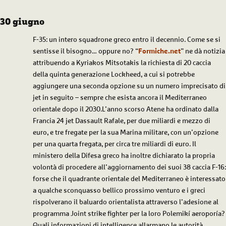
30 giugno
F-35: un intero squadrone greco entro il decennio. Come se si
sentisse il bisogno… oppure no? “
Formiche.net
” ne dà notizia
attribuendo a Kyriakos Mitsotakis la richiesta di 20 caccia
della quinta generazione Lockheed, a cui si potrebbe
aggiungere una seconda opzione su un numero imprecisato di
jet in seguito – sempre che esista ancora il Mediterraneo
orientale dopo il 2030.L’anno scorso Atene ha ordinato dalla
Francia 24 jet Dassault Rafale, per due miliardi e mezzo di
euro, e tre fregate per la sua Marina militare, con un’opzione
per una quarta fregata, per circa tre miliardi di euro. Il
ministero della Difesa greco ha inoltre dichiarato la propria
volontà di procedere all’aggiornamento dei suoi 38 caccia F-16:
forse che il quadrante orientale del Mediterraneo è interessato
a qualche sconquasso bellico prossimo venturo e i greci
rispolverano il baluardo orientalista attraverso l’adesione al
programma Joint strike fighter per la loro Polemikí aeroporía?
Quali informazioni di intelligence allarmano le autorità