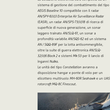
sistema di gestione del combattimento del tipo
AEGIS Baseline 10
compatibile con il radar
AN/SPY-6(V)3 Enterprise Air Surveillance Radar
(EASR), un radar
AN/SPS-73(V)18
di ricerca di
superficie di nuova generazione, un sonar
leggero trainato
AN/SLQ-61
, un sonar a
profondità variabile
AN/SQS-62
ed un sistema
AN / SQQ-89F
per la lotta antisommergibile,
oltre la suite di guerra elettronica
AN/SLQ-
32(V)6 Block 2
e sistemi
Mk 53
per il lancio di
inganni
Nulka
.
Le unità del tipo
Constellation
avranno a
disposizione hangar e ponte di volo per un
elicottero multiruolo
MH-60R Seahawk
e un
UAS
rotorcraft MQ-8C Firescout
.