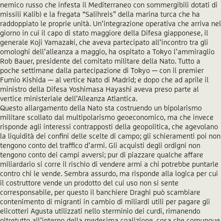
nemico russo che infesta il Mediterraneo con sommergibili dotati di
missili Kalib) e la fregata “Salihreis” della marina turca che ha
raddoppiato le proprie unità. Un’integrazione operativa che arriva nel
giorno in cui il capo di stato maggiore della Difesa giapponese, il
generale Koji Yamazaki, che aveva partecipato all’incontro tra gli
omologhi dell’alleanza a maggio, ha ospitato a Tokyo l’ammiraglio
Rob Bauer, presidente del comitato militare della Nato. Tutto a
poche settimane dalla partecipazione di Tokyo — con il premier
Fumio Kishida — al vertice Nato di Madrid; e dopo che ad aprile il
ministro della Difesa Yoshimasa Hayashi aveva preso parte al
vertice ministeriale dell’Alleanza Atlantica.
Questo allargamento della Nato sta costruendo un bipolarismo
militare scollato dal multipolarismo geoeconomico, ma che invece
risponde agli interessi contrapposti della geopolitica, che agevolano
la liquidità dei confini delle scelte di campo; gli schieramenti poi non
tengono conto del traffico d’armi. Gli acquisti degli ordigni non
tengono conto dei campi avversi; pur di piazzare qualche affare
miliardario si corre il rischio di vendere armi a chi potrebbe puntarle
contro chi le vende. Sembra assurdo, ma risponde alla logica per cui
il costruttore vende un prodotto del cui uso non si sente
corresponsabile, per questo il banchiere Draghi può scambiare
contenimento di migranti in cambio di miliardi utili per pagare gli
elicotteri Agusta utilizzati nello sterminio dei curdi, rimanendo
oltretutto all’interno della medesima coalizione, cosa che comunque