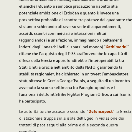
elleniche? Quanto è semplice precauzione rispetto alla
potenziale ambizione di Erdoğan e quanto è invece una
prospettiva probabile di scontro tra potenze del quadrante che
si stanno schierando attraverso serie di apparentamenti,
accordi, scambi commerciali e interazioni militari
(agganciandosi a una fazione, immaginando ribaltamenti
indotti dagli inneschi bellici sparsi nel mondo).“
Kathimerini
”
ritiene che l’acquisto degli F-35 «rafforzerebbe le capacità di
difesa della Grecia e approfondirebbe l’interoperabilità tra
Stati Uniti e Grecia nell’ambito della NATO, garantendo la
stabilità regionale», ha dichiarato in un tweet l’ambasciatore
statunitense in Grecia George Tsunis, a seguito di un incontro
avvenuto la scorsa settimana tra Panagiotopoulos e i
funzionari del Joint Strike Fighter Program Office, a cui Tsunis
ha partecipato.
Le autorità turche accusano secondo “
Defensepost
” la Grecia
di stazionare truppe sulle isole dell’Egeo in violazione dei
trattati di pace seguiti alla prima e alla seconda guerra
mondiale.