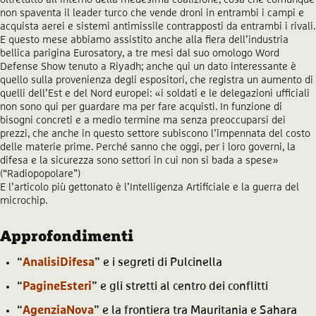
non spaventa il leader turco che vende droni in entrambi i campi e
acquista aerei e sistemi antimissile contrapposti da entrambi i rivali.
E questo mese abbiamo assistito anche alla fiera dell’industria
bellica parigina Eurosatory, a tre mesi dal suo omologo Word
Defense Show tenuto a Riyadh; anche qui un dato interessante è
quello sulla provenienza degli espositori, che registra un aumento di
quelli dell’Est e del Nord europei: «i soldati e le delegazioni ufficiali
non sono qui per guardare ma per fare acquisti. In funzione di
bisogni concreti e a medio termine ma senza preoccuparsi dei
prezzi, che anche in questo settore subiscono l’impennata del costo
delle materie prime. Perché sanno che oggi, per i loro governi, la
difesa e la sicurezza sono settori in cui non si bada a spese»
(“Radiopopolare”)
E l’articolo più gettonato è l’Intelligenza Artificiale e la guerra del
microchip.
Approfondimenti
“
AnalisiDifesa
” e i segreti di Pulcinella
“
PagineEsteri
” e gli stretti al centro dei conflitti
“
AgenziaNova
” e la frontiera tra Mauritania e Sahara