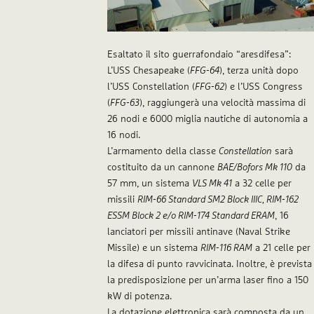
Esaltato il sito guerrafondaio “
aresdifesa
”:
L’USS Chesapeake (
FFG-64
), terza unità dopo
l’USS Constellation (
FFG-62
) e l’USS Congress
(
FFG-63
), raggiungerà una velocità massima di
26 nodi e 6000 miglia nautiche di autonomia a
16 nodi.
L’armamento della classe
Constellation
sarà
costituito da un cannone
BAE/Bofors Mk 110
da
57 mm, un sistema
VLS Mk 41
a 32 celle per
missili
RIM-66 Standard SM2 Block IIIC, RIM-162
ESSM Block 2 e/o RIM-174 Standard ERAM
, 16
lanciatori per missili antinave (Naval Strike
Missile) e un sistema
RIM-116 RAM
a 21 celle per
la difesa di punto ravvicinata. Inoltre, è prevista
la predisposizione per un’arma laser fino a 150
kW di potenza.
La dotazione elettronica sarà composta da un